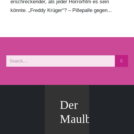
erschreckender, als jeder Horrorfilm es sein
könnte. „Freddy Krüger“? – Pillepalle gegen...
Der
Maulbär