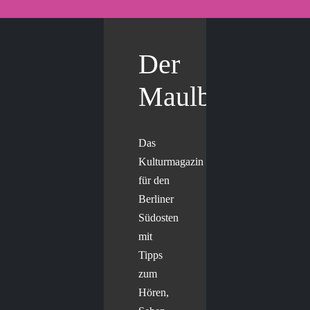
Der
Maulbär
Das
Kulturmagazin
für den
Berliner
Südosten
mit
Tipps
zum
Hören,