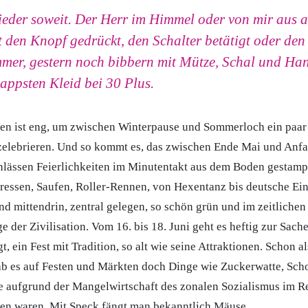
wieder soweit. Der Herr im Himmel oder von mir aus a
at den Knopf gedrückt, den Schalter betätigt oder de
mmer, gestern noch bibbern mit Mütze, Schal und Ha
appsten Kleid bei 30 Plus.
en ist eng, um zwischen Winterpause und Sommerloch ein paar 
zelebrieren. Und so kommt es, das zwischen Ende Mai und Anf
lässen Feierlichkeiten im Minutentakt aus dem Boden gestamp
Fressen, Saufen, Roller-Rennen, von Hexentanz bis deutsche E
nd mittendrin, zentral gelegen, so schön grün und im zeitliche
 der Zivilisation. Vom 16. bis 18. Juni geht es heftig zur Sach
, ein Fest mit Tradition, so alt wie seine Attraktionen. Schon a
ab es auf Festen und Märkten doch Dinge wie Zuckerwatte, Sc
ie aufgrund der Mangelwirtschaft des zonalen Sozialismus im Re
n waren. Mit Speck fängt man bekanntlich Mäuse.