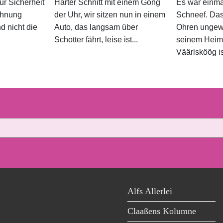
r Sicherheit
Harter Schnitt mit einem Gong
Es war einma
 Ahnung
der Uhr, wir sitzen nun in einem
Schneef. Das 
d nicht die
Auto, das langsam über
Ohren ungewo
Schotter fährt, leise ist...
seinem Heim
Väärlsköög ist
Alfs Allerlei
Claaßens Kolumne