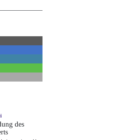
i
dung des
rts