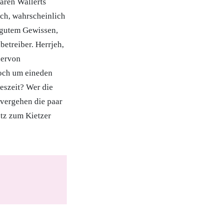
dären Wallerts
ich, wahrscheinlich
 gutem Gewissen,
etreiber. Herrjeh,
dervon
loch um eineden
eszeit? Wer die
h vergehen die paar
etz zum Kietzer