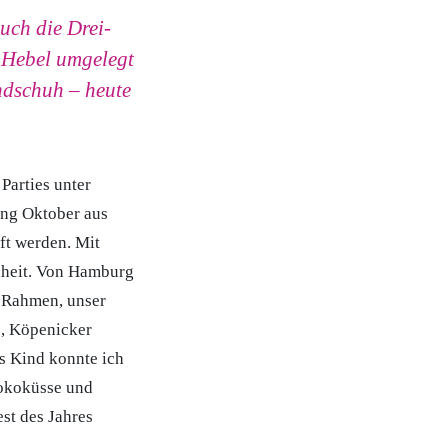
uch die Drei-
n Hebel umgelegt
ndschuh – heute
Parties unter
ang Oktober aus
ft werden. Mit
inheit. Von Hamburg
n Rahmen, unser
e, Köpenicker
ls Kind konnte ich
hokoküsse und
st des Jahres