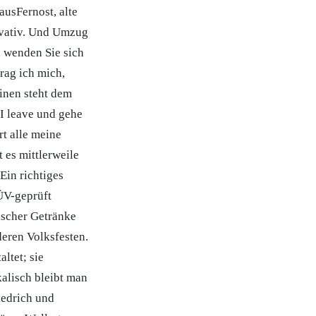
ausFernost, alte
vativ. Und Umzug
 wenden Sie sich
frag ich mich,
tinen steht dem
 I leave und gehe
rt alle meine
 es mittlerweile
Ein richtiges
ÜV-geprüft
ischer Getränke
deren Volksfesten.
ltet; sie
kalisch bleibt man
iedrich und