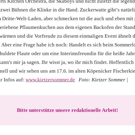
rts Kitchen Orchestra, die Skaboys und nicht zuletzt die legen
 zwei Bühnen die Klinke in die Hand. Zuckerwatte gibt’s natürl
 Dritte-Welt-Laden, aber schmecken tut die auch und eben mit
eriebene Pflaumenkuchen aus dem eigenen Backofen der Standb
wärmen und die Vorfreude zu diesem einmaligen Event ähnelt 
 Aber eine Frage habe ich noch: Handelt es sich beim Sommer
huldete Flaute oder um eine Interimsfreundin für die heiße Jahr
ann's mir ja sagen. Ihr wisst ja, wo ihr mich findet. Hoffentlic
nell und wir sehen uns am 17.6. im alten Köpenicker Fischerki
 Infos auf:
www.kietzersommer.de
Foto: Kietzer Sommer |
Bitte unterstütze unsere redaktionelle Arbeit!