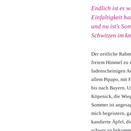
Endlich ist es 
Einfaltigkeit h
und nu ist's So
Schwitzen im kn
Der zeitliche Rahm
freiem Himmel zu 
fadenscheinigen An
allem Pipapo, mit 
bis nach Bayern. U
Köpenick, die Wiege
Sommer ist angesagt
mich begeistern, g
kandierte Äpfel, d
schwer zu bekomme