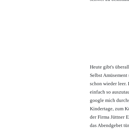
Heute gibt's überal
Selbst Amüsement s
schon wieder leer. 
einfach so auszuta
google mich durchs
Kindertage, zum Kö
der Firma Jüttner 
das Abendgebet tür