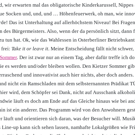
, wir erwarten mal das obligatorische Kinderkarussell, Nippes 
e Socken und, und, und … Höhenfeuerwerk, oh man, wie inno
e! Das ist Unterhaltung auf allerhöchstem Niveau! Bei Fragen
on des Bürgermeisters. Also, wenn der da persönlich sitzt, dann 
zu tun hat. Ok, wie das Wahlessen in Osterberliner Betriebskan
 frei:
Take it or leave it
. Meine Entscheidung fällt nicht schwer,
 Sommer
. Der ist zwar nur an einem Tag, aber dafür treffe ich do
die es werden und/oder bleiben wollen. Den Kietzer Sommer gibt
rraschend und innovativist auch hier nichts, aber doch anders. 
r und nicht ein Ramschladen mit dem selbsternannten Prädikat T
hier wird, dem Schöpfer sei Dank, nicht auf Ausschank alkohol
endwie läuft es doch am Ende auf das Gleiche hinaus wie bei an
in ist ein anderer. Das Programm wird von den Anwohnern gesta
 läuft und orientieren sich daran, was der Besucher will. Musi
 Line-up kann sich sehen lassen, namhafte Lokalgrößen wie Fr