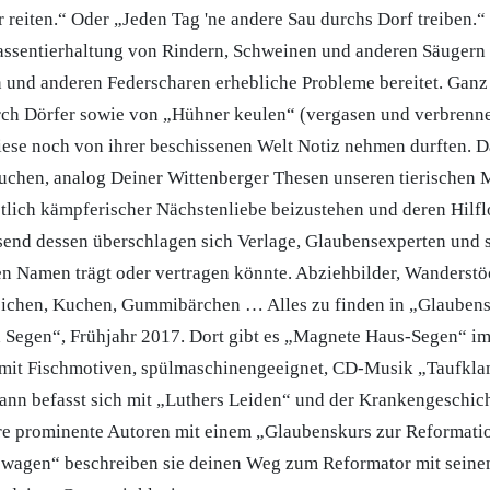
r reiten.“ Oder „Jeden Tag 'ne andere Sau durchs Dorf treiben.“ 
assentierhaltung von Rindern, Schweinen und anderen Säugern
 und anderen Federscharen erhebliche Probleme bereitet. Gan
rch Dörfer sowie von „Hühner keulen“ (vergasen und verbrenn
iese noch von ihrer beschissenen Welt Notiz nehmen durften. Da
uchen, analog Deiner Wittenberger Thesen unseren tierischen
istlich kämpferischer Nächstenliebe beizustehen und deren Hilfl
send dessen überschlagen sich Verlage, Glaubensexperten und 
en Namen trägt oder vertragen könnte. Abziehbilder, Wanderstö
ichen, Kuchen, Gummibärchen … Alles zu finden in „Glauben
 Segen“, Frühjahr 2017. Dort gibt es „Magnete Haus-Segen“ im
e mit Fischmotiven, spülmaschinengeeignet, CD-Musik „Taufkl
ann befasst sich mit „Luthers Leiden“ und der Krankengeschich
e prominente Autoren mit einem „Glaubenskurs zur Reformatio
t wagen“ beschreiben sie deinen Weg zum Reformator mit seine