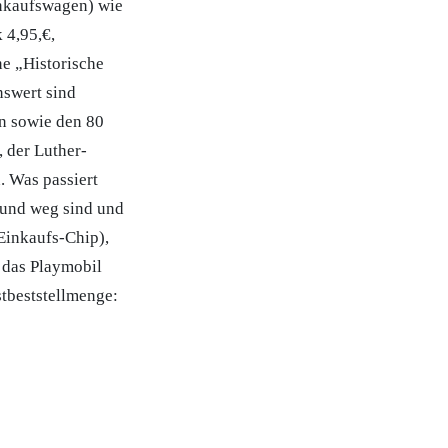
inkaufswagen) wie
 4,95,€,
ne „Historische
swert sind
n sowie den 80
, der Luther-
 Was passiert
 und weg sind und
Einkaufs-Chip),
 das Playmobil
tbeststellmenge: