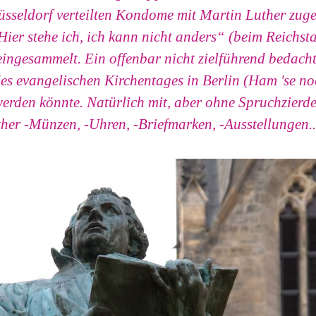
sseldorf verteilten Kondome mit Martin Luther zug
ier stehe ich, ich kann nicht anders“ (beim Reichst
ingesammelt. Ein offenbar nicht zielführend bedacht
des evangelischen Kirchentages in Berlin (Ham 'se no
erden könnte. Natürlich mit, aber ohne Spruchzierde
ther -Münzen, -Uhren, -Briefmarken, -Ausstellungen..