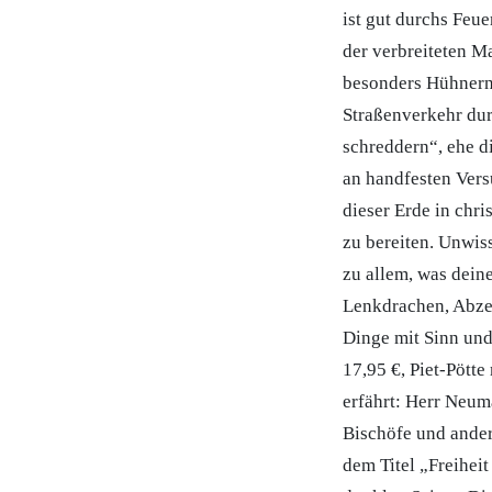
ist gut durchs Feue
der verbreiteten M
besonders Hühnern
Straßenverkehr du
schreddern“, ehe d
an handfesten Vers
dieser Erde in chr
zu bereiten. Unwis
zu allem, was dein
Lenkdrachen, Abze
Dinge mit Sinn und
17,95 €, Piet-Pött
erfährt: Herr Neum
Bischöfe und ander
dem Titel „Freihei