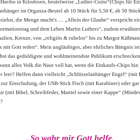
Haribo in Kilodosen, beutelweise „Luther-Coins“(Chips für E
anhänger im Organza-Beutel ab 10 Stück für 5,50 €, ab 50 Stück
siehst, die Menge macht's … „Allein der Glaube“ verspricht ei
ormationstag und dem Leben Martin Luthers“, zudem erwähnen
alien, Kreuze, von „religiös & ruhelos“ bis zu Margot Käßman
 mit Gott reden“. Mein ungläubiges, aber ehrliches Bängnis ist
bst das geduldigste und wohlmeinendste Publikum erschrecken.
ann alles Volk die Nase voll hat, wenn die Einkaufs-Chips hin
 leer? Helfen dann vielleicht „Schlüsselanhänger Engel“ (mit 
 zur Einschulung, der USB-Stick Fisch (mit Karabiner) oder gar
r (mit Bibel, Schreibfeder, Mantel sowie einer Kappe“ (Mindes
)?
„So wahr mir Gott helfe,