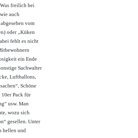
Was freilich bei
 wie auch
z abgesehen vom
en) oder „Küken
bei fehlt es nicht
 Mitbewohnern
osigkeit ein Ende
sonstige Sachwalter
cke, Luftballons,
ssachen“, Schöne
 10er Pack für
ang“ usw. Man
te, wozu sich
n“ gesellen. Unter
n hellen und