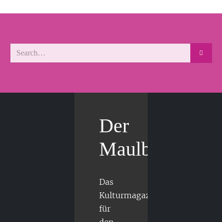
Der
Maulbär
Das
Kulturmagazin
für
den