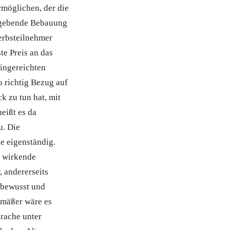
rmöglichen, der die
umgebende Bebauung
erbsteilnehmer
te Preis an das
eingereichten
 richtig Bezug auf
k zu tun hat, mit
heißt es da
u. Die
e eigenständig.
d wirkende
, andererseits
stbewusst und
gemäßer wäre es
rache unter