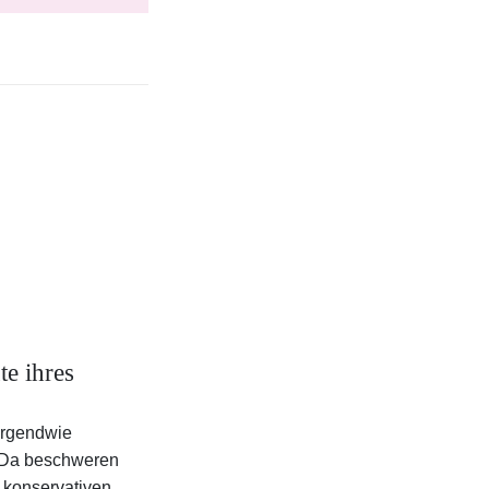
te ihres
 irgendwie
 Da beschweren
u konservativen