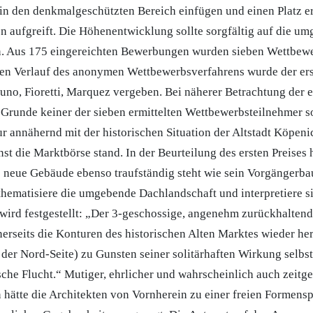
 in den denkmalgeschützten Bereich einfügen und einen Platz e
ion aufgreift. Die Höhenentwicklung sollte sorgfältig auf die 
. Aus 175 eingereichten Bewerbungen wurden sieben Wettbew
eren Verlauf des anonymen Wettbewerbsverfahrens wurde der ers
uno, Fioretti, Marquez vergeben. Bei näherer Betrachtung der 
Grunde keiner der sieben ermittelten Wettbewerbsteilnehmer so
r annähernd mit der historischen Situation der Altstadt Köpenic
st die Marktbörse stand. In der Beurteilung des ersten Preises 
s neue Gebäude ebenso traufständig steht wie sein Vorgängerba
hematisiere die umgebende Dachlandschaft und interpretiere si
ird festgestellt: „Der 3-geschossige, angenehm zurückhalten
nerseits die Konturen des historischen Alten Marktes wieder her
f der Nord-Seite) zu Gunsten seiner solitärhaften Wirkung selb
ische Flucht.“ Mutiger, ehrlicher und wahrscheinlich auch zeit
hätte die Architekten von Vornherein zu einer freien Formensp