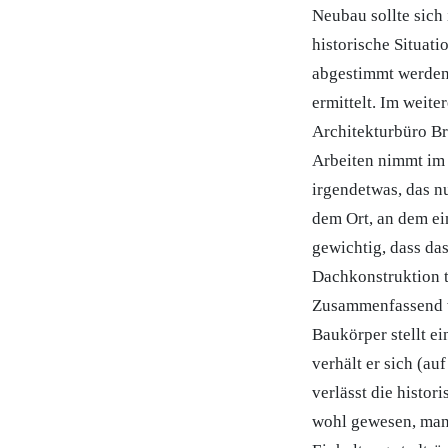
Neubau sollte sich
historische Situat
abgestimmt werden
ermittelt. Im weit
Architekturbüro Br
Arbeiten nimmt im 
irgendetwas, das nu
dem Ort, an dem ein
gewichtig, dass da
Dachkonstruktion t
Zusammenfassend w
Baukörper stellt ei
verhält er sich (au
verlässt die histor
wohl gewesen, man 