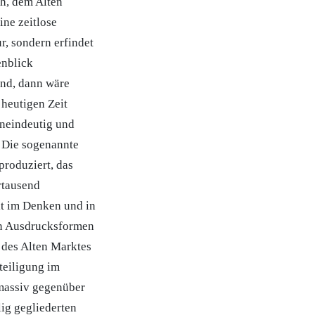
h, dem Alten
ine zeitlose
r, sondern erfindet
enblick
ind, dann wäre
heutigen Zeit
uneindeutig und
. Die sogenannte
produziert, das
hrtausend
it im Denken und in
en Ausdrucksformen
e des Alten Marktes
teiligung im
 massiv gegenüber
ig gegliederten