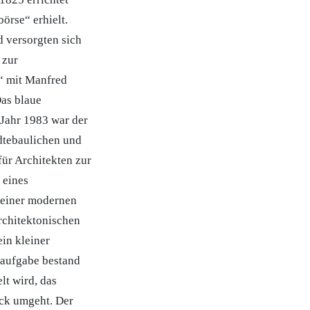
örse“ erhielt.
 versorgten sich
 zur
e“ mit Manfred
Das blaue
Jahr 1983 war der
ädtebaulichen und
ür Architekten zur
 eines
n einer modernen
rchitektonischen
in kleiner
saufgabe bestand
lt wird, das
ick umgeht. Der