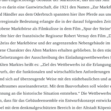
 es darin eine Gastwirtschaft, die 1921 den Namen „Zur Marktb
 Händler aus dem Oderbruch spannten hier ihre Pferde aus und
rregionale Bedeutung erlangte die in der darauf folgenden Zeit
obene Marktbörse als Filmkulisse in dem Film „Spur der Stein
hte hier der französische Regisseur Robert Vernay den Film „
briss der Marktbörse und der angrenzenden Nebengebäude im 
ene Charakter des Alten Marktes erhalten geblieben. In den st
Zielsetzungen der Ausschreibung des Einladungswettbewerbes f
ten Marktes heißt es: „Ziel des Wettbewerbs ist die Erlangung
wurfs, der die funktionalen und wirtschaftlichen Anforderunge
 und sich auf überzeugende Weise mit den städtebaulichen und a
dtraumes auseinandersetzt. Mit dem Bauvorhaben soll wieder e
hnung an die historische Situation entstehen.“ Die Wettbewerb
n, dass für das Gebäudeensemble ein Entwurfskonzept entwicke
ibel mit dem denkmalgeschützten Bereich in der Altstadt Köpen