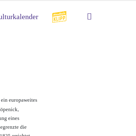
lturkalender
 ein europaweites
Köpenick,
ung eines
egrenzte die
1825 errichtet