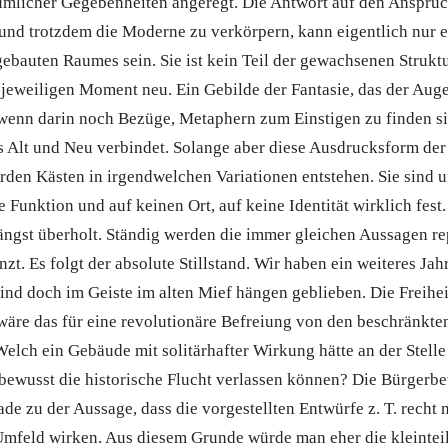
umlicher Gegebenheiten angeregt. Die Antwort auf den Anspruc
und trotzdem die Moderne zu verkörpern, kann eigentlich nur e
gebauten Raumes sein. Sie ist kein Teil der gewachsenen Struktu
 jeweiligen Moment neu. Ein Gebilde der Fantasie, das der Aug
wenn darin noch Bezüge, Metaphern zum Einstigen zu finden s
 Alt und Neu verbindet. Solange aber diese Ausdrucksform der 
erden Kästen in irgendwelchen Variationen entstehen. Sie sind 
e Funktion und auf keinen Ort, auf keine Identität wirklich fest
ängst überholt. Ständig werden die immer gleichen Aussagen re
t. Es folgt der absolute Stillstand. Wir haben ein weiteres Ja
sind doch im Geiste im alten Mief hängen geblieben. Die Freihe
wäre das für eine revolutionäre Befreiung von den beschränkt
Welch ein Gebäude mit solitärhafter Wirkung hätte an der Stell
ewusst die historische Flucht verlassen können? Die Bürgerbe
ade zu der Aussage, dass die vorgestellten Entwürfe z. T. recht
Umfeld wirken. Aus diesem Grunde würde man eher die kleinteil