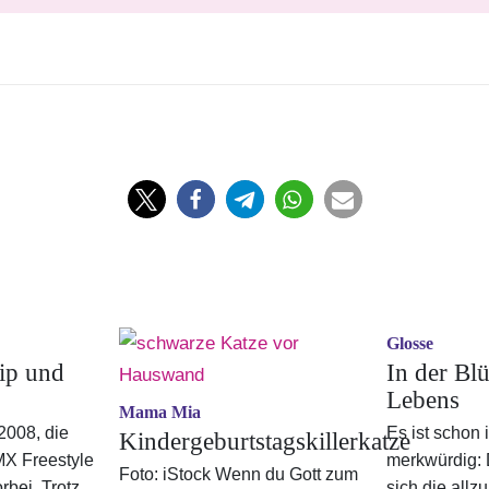
Glosse
ip und
In der Blü
Lebens
Mama Mia
008, die
Es ist schon
Kindergeburtstagskillerkatze
MX Freestyle
merkwürdig:
Foto: iStock Wenn du Gott zum
orbei. Trotz
sich die allz