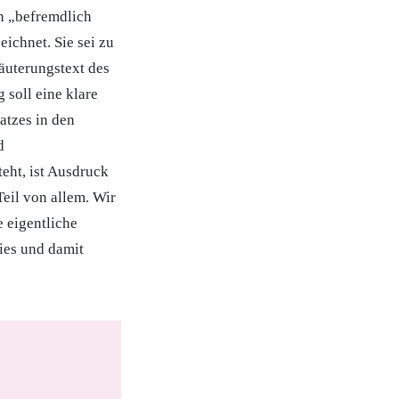
n „befremdlich
ichnet. Sie sei zu
läuterungstext des
 soll eine klare
atzes in den
d
eht, ist Ausdruck
Teil von allem. Wir
e eigentliche
ties und damit