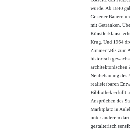
wurde. Ab 1840 gab
Gosener Bauern und
mit Getränken. Übe
Künstlerklause erh
Krug. Und 1964 dre
Zimmer“.Bis zum A
historisch gewachs
architektonischen 
Neubebauung des Al
realisierbaren Ent
Bibliothek erfüllt
Ansprüchen des Sta
Marktplatz in Anle
unter anderem dari
gestalterisch sens