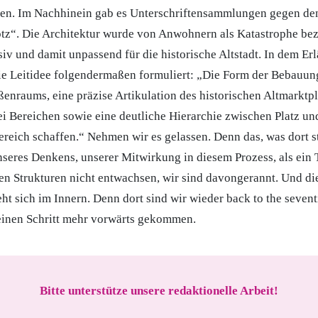
en. Im Nachhinein gab es Unterschriftensammlungen gegen de
tz“. Die Architektur wurde von Anwohnern als Katastrophe beze
iv und damit unpassend für die historische Altstadt. In dem Er
die Leitidee folgendermaßen formuliert: „Die Form der Bebauung
ßenraums, eine präzise Artikulation des historischen Altmarktpl
i Bereichen sowie eine deutliche Hierarchie zwischen Platz un
reich schaffen.“ Nehmen wir es gelassen. Denn das, was dort st
nseres Denkens, unserer Mitwirkung in diesem Prozess, als ein 
hen Strukturen nicht entwachsen, wir sind davongerannt. Und di
ht sich im Innern. Denn dort sind wir wieder back to the seven
keinen Schritt mehr vorwärts gekommen.
Bitte unterstütze unsere redaktionelle Arbeit!