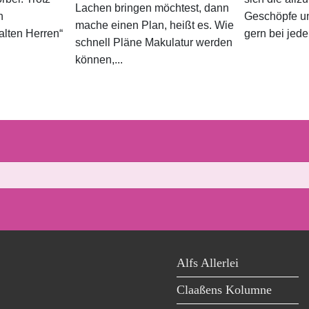
Lachen bringen möchtest, dann
n
Geschöpfe un
mache einen Plan, heißt es. Wie
„alten Herren“
gern bei jeder
schnell Pläne Makulatur werden
können,...
Alfs Allerlei
Claaßens Kolumne