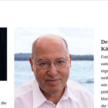
De
Kö
Fot
wel
eig
wol
wie
pol
Mon
 die
die