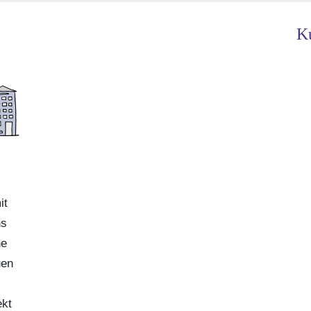
Ku
it
ns
ne
uen
ekt