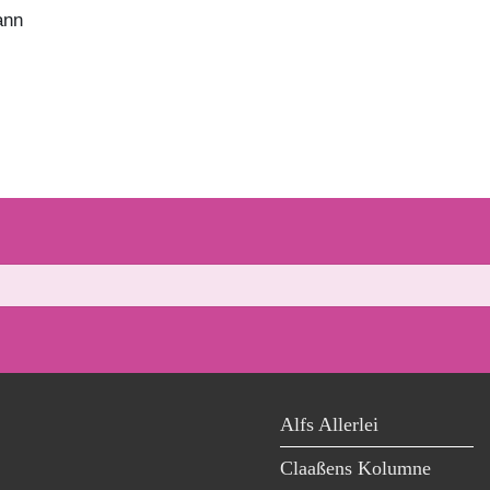
ann
Alfs Allerlei
Claaßens Kolumne