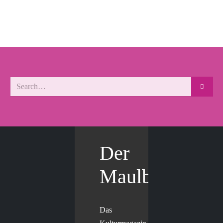
Der
Maulbär
Das