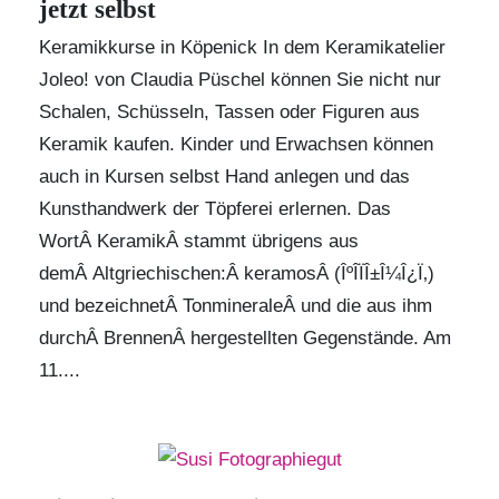
jetzt selbst
Keramikkurse in Köpenick In dem
Keramikatelier
Joleo!
von Claudia Püschel können Sie nicht nur
Schalen, Schüsseln, Tassen oder Figuren aus
Keramik kaufen. Kinder und Erwachsen können
auch in Kursen selbst Hand anlegen und das
Kunsthandwerk der Töpferei erlernen. Das
WortÂ KeramikÂ stammt übrigens aus
demÂ Altgriechischen:Â keramosÂ (ÎºÎ­ÏÎ±Î¼Î¿Ï‚)
und bezeichnetÂ TonmineraleÂ und die aus ihm
durchÂ BrennenÂ hergestellten Gegenstände. Am
11....