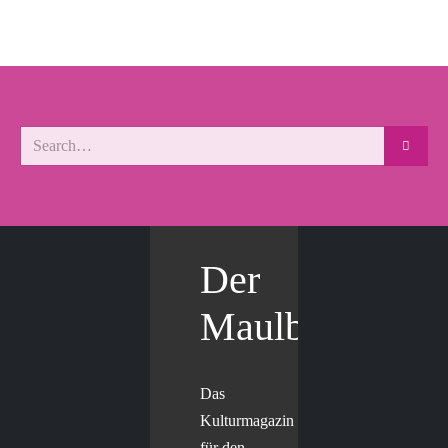
Der
Maulbär
Das
Kulturmagazin
für den