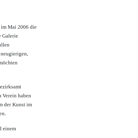
 im Mai 2006 die
e Galerie
ollen
neugierigen,
 möchten
Bezirksamt
m Verein haben
m der Kunst im
en.
nd einem