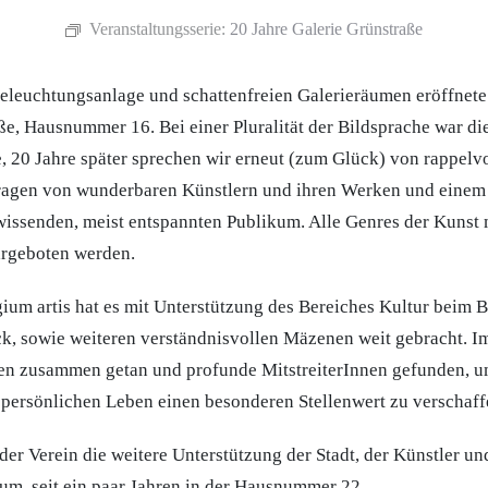
Veranstaltungsserie:
20 Jahre Galerie Grünstraße
eleuchtungsanlage und schattenfreien Galerieräumen eröffnete
ße, Hausnummer 16. Bei einer Pluralität der Bildsprache war di
e, 20 Jahre später sprechen wir erneut (zum Glück) von rappelv
tragen von wunderbaren Künstlern und ihren Werken und einem 
wissenden, meist entspannten Publikum. Alle Genres der Kunst
argeboten werden.
gium artis hat es mit Unterstützung des Bereiches Kultur beim 
, sowie weiteren verständnisvollen Mäzenen weit gebracht. I
en zusammen getan und profunde MitstreiterInnen gefunden, u
 persönlichen Leben einen besonderen Stellenwert zu verschaff
 der Verein die weitere Unterstützung der Stadt, der Künstler u
um, seit ein paar Jahren in der Hausnummer 22.