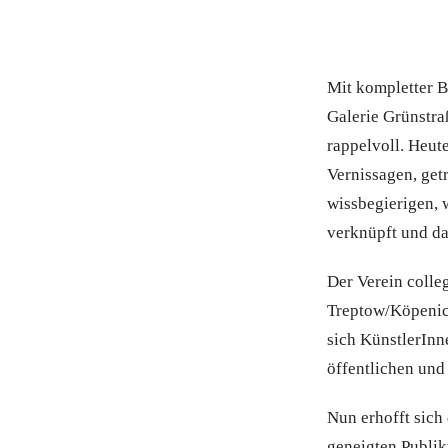
Mit kompletter B
Galerie Grünstra
rappelvoll. Heut
Vernissagen, ge
wissbegierigen, 
verknüpft und d
Der Verein colle
Treptow/Köpenick
sich KünstlerInn
öffentlichen und
Nun erhofft sich
geneigten Publik