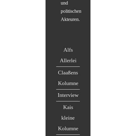
und
politischen
Akteuren.
Alfs
Allerlei
Claaßens
Kolumne
Interview
Kais
kleine
Kolumne