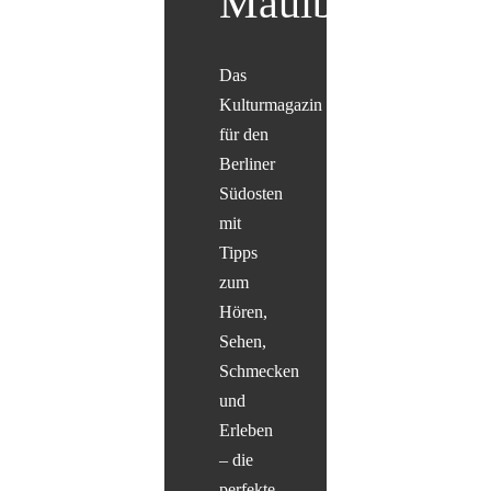
Maulbär
Das
Kulturmagazin
für den
Berliner
Südosten
mit
Tipps
zum
Hören,
Sehen,
Schmecken
und
Erleben
– die
perfekte