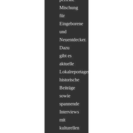
Mischung
für
Eingeborene
und
Neuentdecker.
Dazu
gibt es
aktuelle
Lokalreportagen,
historische
Beiträge
sowie
spannende
Interviews
mit
kulturellen