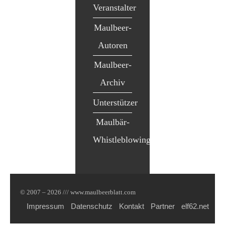
Veranstalter
Maulbeer-
Autoren
Maulbeer-
Archiv
Unterstützer
Maulbär-
Whistleblowing
© 2007 – 2026 /// www.maulbeerblatt.com
Impressum
Datenschutz
Kontakt
Partner
elf62.net