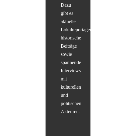
Dazu
gibt es
aktuelle
Lokalreportagen,
historische
Beiträge
sowie
spannende
Interviews
mit
kulturellen
und
politischen
Akteuren.