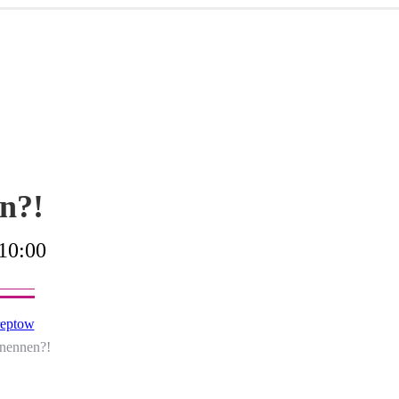
n?!
10:00
eptow
nennen?!