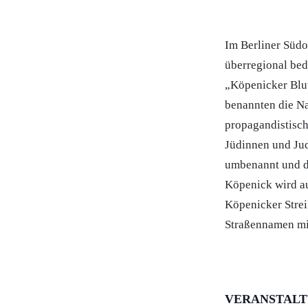
Im Berliner Süd
überregional be
„Köpenicker Blut
benannten die Na
propagandistisch
Jüdinnen und Jud
umbenannt und d
Köpenick wird au
Köpenicker Strei
Straßennamen mi
VERANSTAL