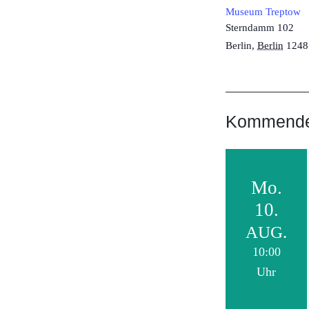
Museum Treptow
Sterndamm 102
Berlin
,
Berlin
1248
Kommende 
Mo.
10.
AUG.
10:00
Uhr