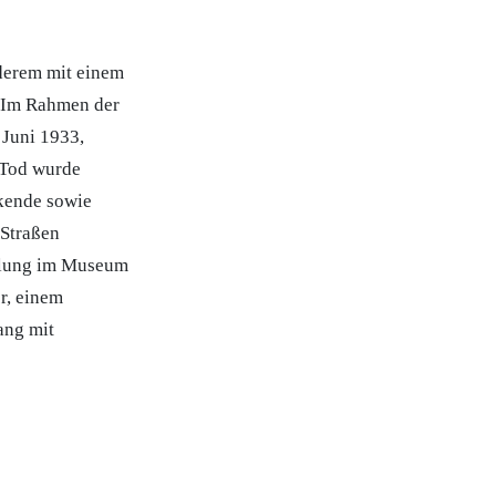
derem mit einem
: Im Rahmen der
 Juni 1933,
 Tod wurde
nkende sowie
 Straßen
llung im Museum
r, einem
ang mit