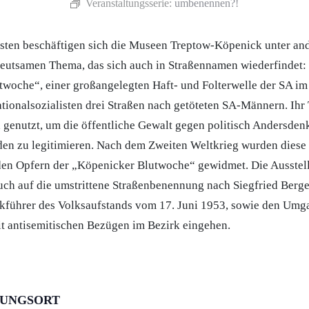
Veranstaltungsserie:
umbenennen?!
osten beschäftigen sich die Museen Treptow-Köpenick unter an
deutsamen Thema, das sich auch in Straßennamen wiederfindet
woche“, einer großangelegten Haft- und Folterwelle der SA im
tionalsozialisten drei Straßen nach getöteten SA-Männern. Ihr
 genutzt, um die öffentliche Gewalt gegen politisch Andersde
en zu legitimieren. Nach dem Zweiten Weltkrieg wurden diese
en Opfern der „Köpenicker Blutwoche“ gewidmet. Die Ausste
ch auf die umstrittene Straßenbenennung nach Siegfried Berge
kführer des Volksaufstands vom 17. Juni 1953, sowie den Umg
t antisemitischen Bezügen im Bezirk eingehen.
TUNGSORT