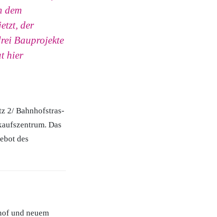
en dem
tzt, der
rei Bauprojekte
t hier
tz 2/ Bahnhofstras-
nkaufszentrum. Das
gebot des
nhof und neuem