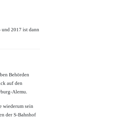
 und 2017 ist dann
lben Behörden
ick auf den
erburg-Alemu.
be wiederum sein
den der S-Bahnhof