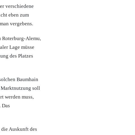
ner verschiedene
nicht eben zum
t man vergebens.
au Roterburg-Alemu,
raler Lage müsse
tung des Platzes
 solchen Baumhain
 Marktnutzung soll
ert werden muss,
. Das
t die Auskunft des