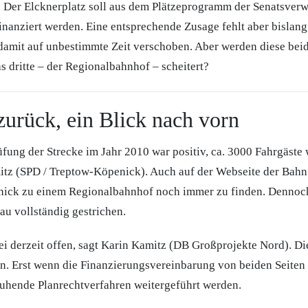
 Der Elcknerplatz soll aus dem Plätzeprogramm der Senatsverw
inanziert werden. Eine entsprechende Zusage fehlt aber bislang
damit auf unbestimmte Zeit verschoben. Aber werden diese bei
s dritte – der Regionalbahnhof – scheitert?
zurück, ein Blick nach vorn
fung der Strecke im Jahr 2010 war positiv, ca. 3000 Fahrgäste 
itz (SPD / Treptow-Köpenick). Auch auf der Webseite der Bahn
ick zu einem Regionalbahnhof noch immer zu finden. Dennoch
au vollständig gestrichen.
ei derzeit offen, sagt Karin Kamitz (DB Großprojekte Nord). D
n. Erst wenn die Finanzierungsvereinbarung von beiden Seiten 
ruhende Planrechtverfahren weitergeführt werden.