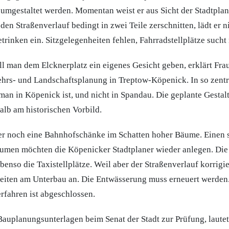
 umgestaltet werden. Momentan weist er aus Sicht der Stadtpla
en Straßenverlauf bedingt in zwei Teile zerschnitten, lädt er 
trinken ein. Sitzgelegenheiten fehlen, Fahrradstellplätze such
 man dem Elcknerplatz ein eigenes Gesicht geben, erklärt Fr
ehrs- und Landschaftsplanung in Treptow-Köpenick. In so zent
 man in Köpenick ist, und nicht in Spandau. Die geplante Gestal
halb am historischen Vorbild.
er noch eine Bahnhofschänke im Schatten hoher Bäume. Einen
umen möchten die Köpenicker Stadtplaner wieder anlegen. Die
benso die Taxistellplätze. Weil aber der Straßenverlauf korrigi
beiten am Unterbau an. Die Entwässerung muss erneuert werden
rfahren ist abgeschlossen.
 Bauplanungsunterlagen beim Senat der Stadt zur Prüfung, laute