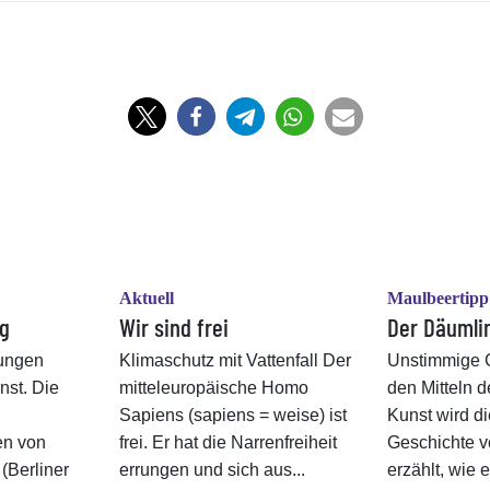
Aktuell
Maulbeertipp
ng
Wir sind frei
Der Däumli
ungen
Klimaschutz mit Vattenfall Der
Unstimmige G
nst. Die
mitteleuropäische Homo
den Mitteln 
Sapiens (sapiens = weise) ist
Kunst wird d
en von
frei. Er hat die Narrenfreiheit
Geschichte v
 (Berliner
errungen und sich aus...
erzählt, wie e