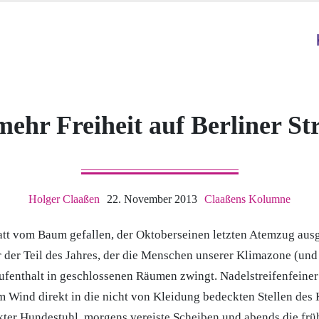
mehr Freiheit auf Berliner St
Holger Claaßen
22. November 2013
Claaßens Kolumne
att vom Baum gefallen, der Oktoberseinen letzten Atemzug aus
 der Teil des Jahres, der die Menschen unserer Klimazone (und 
ufenthalt in geschlossenen Räumen zwingt. Nadelstreifenfeiner
m Wind direkt in die nicht von Kleidung bedeckten Stellen des 
kter Hundestuhl, morgens vereiste Scheiben und abends die frü