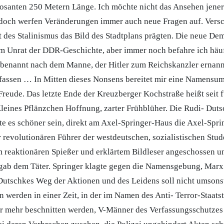
santen 250 Metern Länge. Ich möchte nicht das Ansehen jener
edoch werfen Veränderungen immer auch neue Fragen auf. Vers
t des Stalinismus das Bild des Stadtplans prägten. Die neue De
m Unrat der DDR-Geschichte, aber immer noch befahre ich häu
enannt nach dem Manne, der Hitler zum Reichskanzler ernann
 fassen … In Mitten dieses Nonsens bereitet mir eine Namens
Freude. Das letzte Ende der Kreuzberger Kochstraße heißt seit 
leines Pflänzchen Hoffnung, zarter Frühblüher. Die Rudi- Duts
te es schöner sein, direkt am Axel-Springer-Haus die Axel-Spri
r revolutionären Führer der westdeutschen, sozialistischen St
 reaktionären Spießer und erklärtem Bildleser angeschossen u
rgab dem Täter. Springer klagte gegen die Namensgebung, Marx
Dutschkes Weg der Aktionen und des Leidens soll nicht umsons
n werden in einer Zeit, in der im Namen des Anti- Terror-Staatst
r mehr beschnitten werden, V-Männer des Verfassungsschutzes