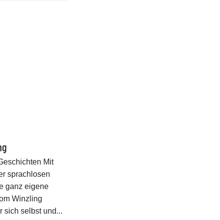
ng
eschichten Mit
der sprachlosen
ie ganz eigene
om Winzling
r sich selbst und...