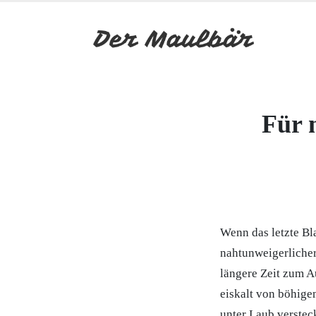
Für 
Wenn das letzte Bl
nahtunweigerlicher
längere Zeit zum A
eiskalt von böhige
unter Laub verstec