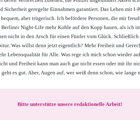
ei deren Verbrechen zusehen, die Polizei ungehindert Akten schr
d Sicherheit geregelte Einnahmen garantiert. Das Leben mit I-
 bequem, aber trügerisch. Ich befördere Personen, die mir freud
Berliner Night-Life mehr Kohle auf den Kopp hauen, als ich i
nen nicht in den Arsch für einen Fünfer vom Glück. Schließlich 
itur. Was willst denn jetzt eigentlich? Mehr Freiheit und Gerec
r Lebensqualität für Alle. Was rege ich mich schon wieder auf.
icht und Freiheit kann man auch gar nicht essen oder mit ihr n
 geht es gut. Aber, Augen auf, wer weiß denn schon, wie lange 
Bitte unterstütze unsere redaktionelle Arbeit!