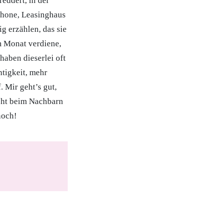
eddert, in der
Phone, Leasinghaus
ig erzählen, das sie
m Monat verdiene,
haben dieserlei oft
htigkeit, mehr
 Mir geht’s gut,
icht beim Nachbarn
noch!