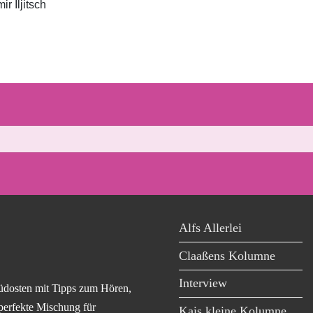
r Iljitsch
Alfs Allerlei
Claaßens Kolumne
Interview
üdosten mit Tipps zum Hören,
perfekte Mischung für
Kais kleine Kolumne