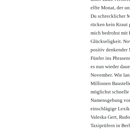
elfte Monat, der u
Du schrecklicher M
rücken kein Kraut 
mich bedrohst mit 
Glückseligkeit. No
positiv denkender 
Fünfer ins Phrasen
es nun wieder daue
November. Wie lang
Millionen Baustell
möglichst schnell
Namensgebung von 
einschlägige Lexi
Valeska Gert, Rudo
Taxiprüfern in Ber