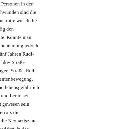
 Personen in den
chwunden sind die
mokratie wusch die
fig den
te. Könnte man
umbenennung jedoch
fünf Jahren Rudi-
chke- Straße
nger- Straße. Rudi
udentenbewegung,
nd lebensgefährlich
 und Lenin sei
t gewesen sein,
errors die
 die Neonaziszene