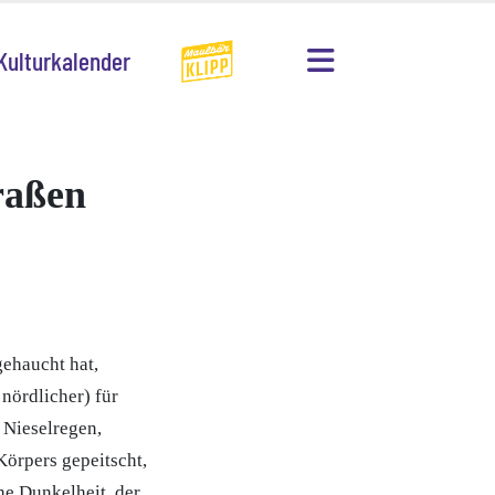
Kulturkalender
raßen
gehaucht hat,
nördlicher) für
 Nieselregen,
Körpers gepeitscht,
he Dunkelheit, der