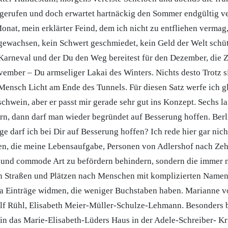
ngerufen und doch erwartet hartnäckig den Sommer endgültig ve
onat, mein erklärter Feind, dem ich nicht zu entfliehen vermag
gewachsen, kein Schwert geschmiedet, kein Geld der Welt schüt
Karneval und der Du den Weg bereitest für den Dezember, die Z
vember – Du armseliger Lakai des Winters. Nichts desto Trotz si
Mensch Licht am Ende des Tunnels. Für diesen Satz werfe ich g
schwein, aber er passt mir gerade sehr gut ins Konzept. Sechs 
rn, dann darf man wieder begründet auf Besserung hoffen. Berl
e darf ich bei Dir auf Besserung hoffen? Ich rede hier gar nich
en, die meine Lebensaufgabe, Personen von Adlershof nach Zeh
e und commode Art zu befördern behindern, sondern die immer
Straßen und Plätzen nach Menschen mit komplizierten Namen
ka Einträge widmen, die weniger Buchstaben haben. Marianne v
lf Rühl, Elisabeth Meier-Müller-Schulze-Lehmann. Besonders b
lin das Marie-Elisabeth-Lüders Haus in der Adele-Schreiber- Kr