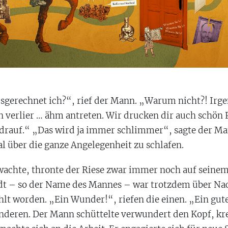
gerechnet ich?“, rief der Mann. „Warum nicht?! Ir
n verlier … ähm antreten. Wir drucken dir auch schön 
drauf.“ „Das wird ja immer schlimmer“, sagte der M
l über die ganze Angelegenheit zu schlafen.
wachte, thronte der Riese zwar immer noch auf seinem
t – so der Name des Mannes – war trotzdem über Nac
lt worden. „Ein Wunder!“, riefen die einen. „Ein gute
anderen. Der Mann schüttelte verwundert den Kopf, kr