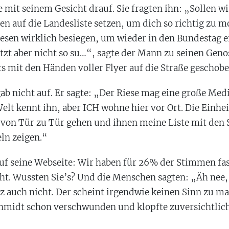
 mit seinem Gesicht drauf. Sie fragten ihn: „Sollen w
en auf die Landesliste setzen, um dich so richtig zu m
esen wirklich besiegen, um wieder in den Bundestag 
etzt aber nicht so su…“, sagte der Mann zu seinen Geno
ts mit den Händen voller Flyer auf die Straße geschobe
ab nicht auf. Er sagte: „Der Riese mag eine große Me
Welt kennt ihn, aber ICH wohne hier vor Ort. Die Einh
 von Tür zu Tür gehen und ihnen meine Liste mit den 
ln zeigen.“
uf seine Webseite: Wir haben für 26% der Stimmen fas
ht. Wussten Sie’s? Und die Menschen sagten: „Äh nee,
tz auch nicht. Der scheint irgendwie keinen Sinn zu m
hmidt schon verschwunden und klopfte zuversichtlich 