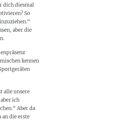
ir dich diesmal
otivieren? So
einzuziehen.“
ssen, aber die
n.
dienpräsenz
eimischen kennen
Sportgeräten
t alle unsere
 aber ich
achen.“ Aber da
an die erste