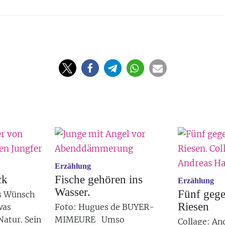
Erzählung
ck
Fische gehören ins
Erzählung
Wasser.
Fünf gege
ls Wünsch
Riesen
was
Foto:
Hugues de BUYER-
atur. Sein
MIMEURE
Umso
Collage: An