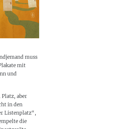
gendjemand muss
Plakate mit
ann und
 Platz, aber
ht in den
r Listenplatz“,
empelte die