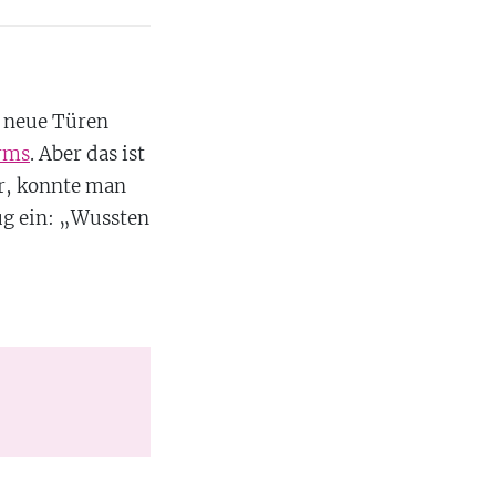
t neue Türen
rms
. Aber das ist
ar, konnte man
ug ein: „Wussten