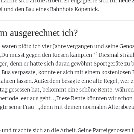
chte sich an die Arbeit. Er engagierte sich für neue 
l und den Bau eines Bahnhofs Köpenick.
m ausgerechnet ich?
n waren plötzlich vier Jahre vergangen und seine Geno
„Du musst gegen den Riesen kämpfen!“ Diesmal sträub
er, denn er hatte sich daran gewöhnt Sportgeräte zu 
 Bus verpasste, konnte er sich mit einem kostenlosen 
fahren lassen. Außerdem besagte eine alte Regel, wer 
tag gesessen hat, bekommt eine schöne Rente, währe
periode leer aus geht. „Diese Rente könnten wir schon
gte seine Frau, „denn mit deinen normalen Altersbezü
und machte sich an die Arbeit. Seine Parteigenossen 