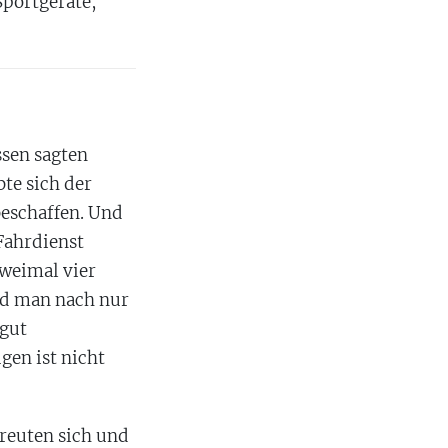
Sportgeräte,
ssen sagten
te sich der
beschaffen. Und
Fahrdienst
zweimal vier
nd man nach nur
 gut
gen ist nicht
freuten sich und