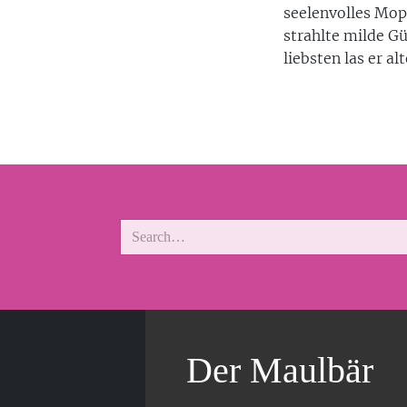
seelenvolles Mop
strahlte milde G
liebsten las er alte
Der Maulbär