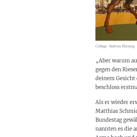
Collage: Andreas Hartung
„Aber warum aus
gegen den Riese
deinem Gesicht 
beschloss erstma
Als er wieder er
Matthias Schmid
Bundestag gewäh
nannten es die 