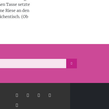
ßen Tasse setzte
ine Riese an den
ichentisch. (Ob