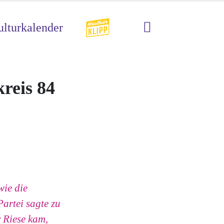
lturkalender
reis 84
wie die
artei sagte zu
 Riese kam,