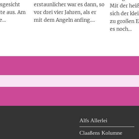
sgesicht
erstaunlicher war es dann, so
Mit der hei
üte aus. Am
vor drei vier Jahren, als er
sich der kle
...
mit dem Angeln anfing....
zu großen E
es noch...
Alfs Allerlei
Claaßens Kolumne