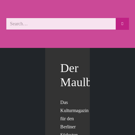
Der
Maulbär
Das
Kulturmagazin
für den
Berliner
Südosten