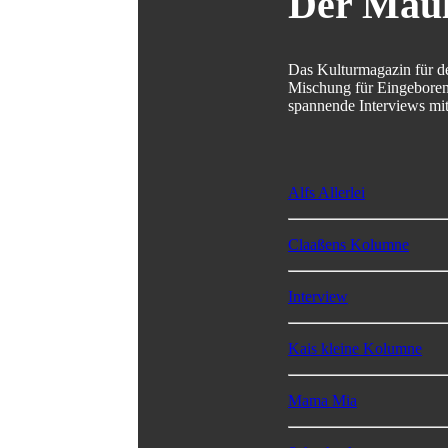
Der Mau
Das Kulturmagazin für d
Mischung für Eingeborene
spannende Interviews mit
Alfs Allerlei
Claaßens Kolumne
Interview
Kais kleine Kolumne
Mama Mia