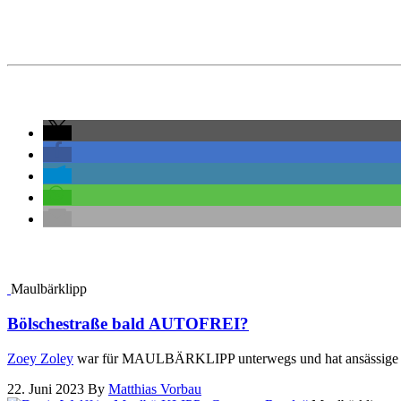
Maulbärklipp
Bölschestraße bald AUTOFREI?
Zoey Zoley
war für MAULBÄRKLIPP unterwegs und hat ansässige Ge
22. Juni 2023
By
Matthias Vorbau