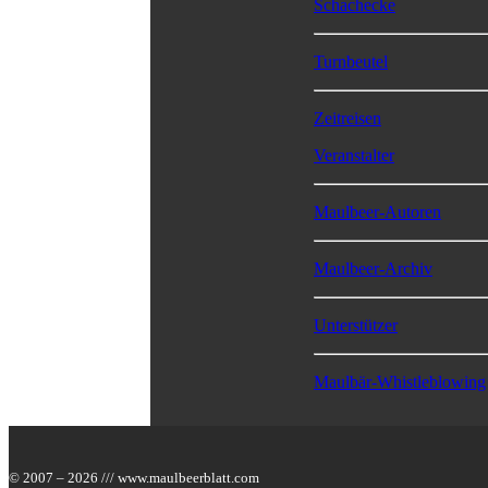
Schachecke
Turnbeutel
Zeitreisen
Veranstalter
Maulbeer-Autoren
Maulbeer-Archiv
Unterstützer
Maulbär-Whistleblowing
© 2007 – 2026 /// www.maulbeerblatt.com