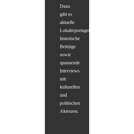
Dazu
gibt es
aktuelle
Lokalreportagen,
historische
Beiträge
sowie
spannende
Interviews
mit
kulturellen
und
politischen
Akteuren.