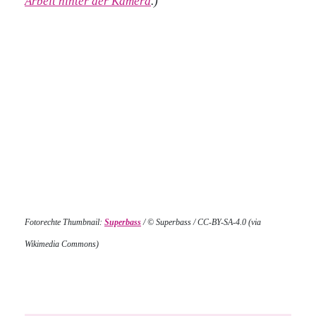
Arbeit hinter der Kamera
.)
Fotorechte Thumbnail:
Superbass
/ © Superbass / CC-BY-SA-4.0 (via
Wikimedia Commons)