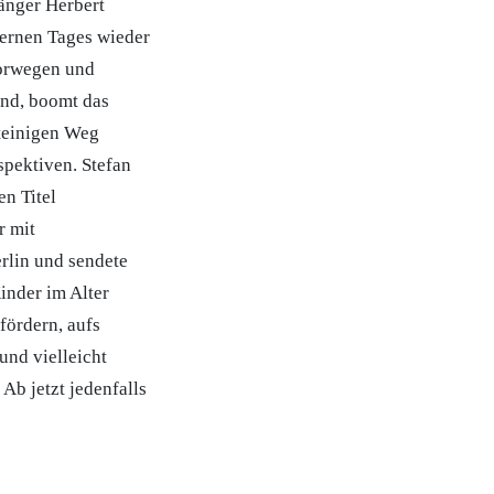
änger Herbert
fernen Tages wieder
Norwegen und
nd, boomt das
steinigen Weg
spektiven. Stefan
en Titel
r mit
erlin und sendete
inder im Alter
efördern, aufs
und vielleicht
Ab jetzt jedenfalls