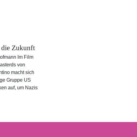
 die Zukunft
Hofmann Im Film
Basterds von
ntino macht sich
ige Gruppe US
en auf, um Nazis