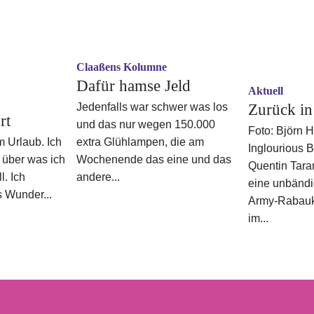
Claaßens Kolumne
Dafür hamse Jeld
Aktuell
Jedenfalls war schwer was los
Zurück in
rt
und das nur wegen 150.000
Foto: Björn 
m Urlaub. Ich
extra Glühlampen, die am
Inglourious 
, über was ich
Wochenende das eine und das
Quentin Tara
l. Ich
andere...
eine unbänd
s Wunder...
Army-Rabauk
im...