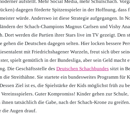
moderner aufstellt. Mehr Social Media, mehr Schulschach. Vorg
rücken) dagegen förderte Spitzenspieler in der Hoffnung, dass 
meister würde. Anderswo ist diese Strategie aufgegangen. In 
tländern der Schach-Champions Magnus Carlsen und Vishy Ana
h. Dort werden die Partien ihrer Stars live im TV gezeigt. Den 
e gehen die Deutschen dagegen selten. Hier locken bessere Per
esentalent mit Friedrichshagener Wurzeln, freut sich über sein
ster, spielt gemütlich in der Bundesliga, aber sein Geld macht e
ng. Die Geschäftsstelle des
Deutschen Schachbundes
sitzt in B
n die Streithähne. Sie startete ein bundesweites Programm für K
Dessen Ziel ist es, die Spielstärke der Kids möglichst früh zu b
 Vereinsspielers. Guter Kompromiss! Kinder gehen zur Schule, 
 ihnen tatsächlich die Gabe, nach der Schach-Krone zu greifen. 
r die Augen drauf.