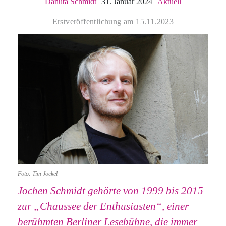
Danuta Schmidt
31. Januar 2024
Aktuell
Erstveröffentlichung am 15.11.2023
Foto: Tim Jockel
Jochen Schmidt gehörte von 1999 bis 2015
zur „Chaussee der Enthusiasten“, einer
berühmten Berliner Lesebühne, die immer