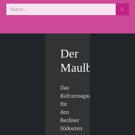
Der
Maulbär
Das
Kulturmagazin
für
den
Berliner
Südosten