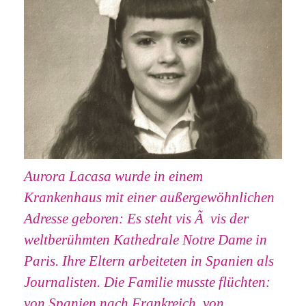
Aurora Lacasa wurde in einem
Krankenhaus mit einer außergewöhnlichen
Adresse geboren: Es steht vis Ã vis der
weltberühmten Kathedrale Notre Dame in
Paris. Ihre Eltern arbeiteten in Spanien als
Journalisten. Die Familie musste flüchten:
von Spanien nach Frankreich, von