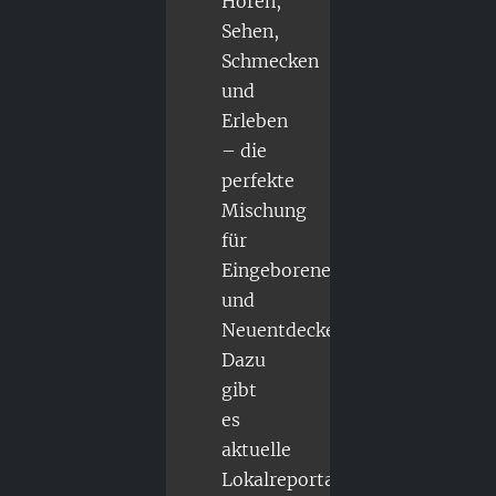
Hören,
Sehen,
Schmecken
und
Erleben
– die
perfekte
Mischung
für
Eingeborene
und
Neuentdecker.
Dazu
gibt
es
aktuelle
Lokalreportagen,