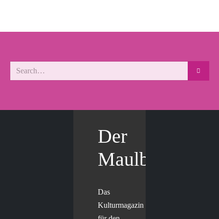
Der
Maulbär
Das
Kulturmagazin
für den