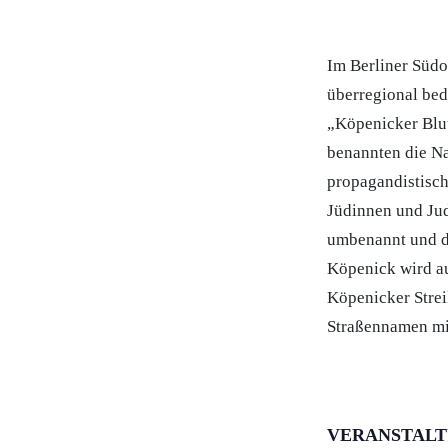
Im Berliner Süd
überregional be
„Köpenicker Blut
benannten die Na
propagandistisch
Jüdinnen und Jud
umbenannt und d
Köpenick wird au
Köpenicker Strei
Straßennamen mi
VERANSTAL