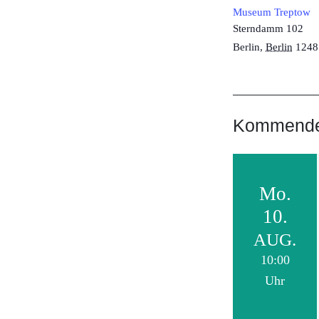
Museum Treptow
Sterndamm 102
Berlin
,
Berlin
1248
Kommende 
Mo.
10.
AUG.
10:00
Uhr