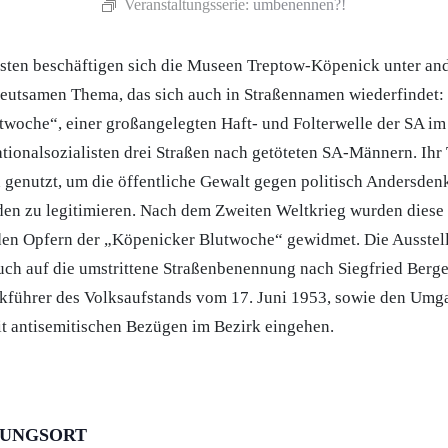
Veranstaltungsserie:
umbenennen?!
osten beschäftigen sich die Museen Treptow-Köpenick unter an
deutsamen Thema, das sich auch in Straßennamen wiederfindet
woche“, einer großangelegten Haft- und Folterwelle der SA im
tionalsozialisten drei Straßen nach getöteten SA-Männern. Ihr
 genutzt, um die öffentliche Gewalt gegen politisch Andersde
en zu legitimieren. Nach dem Zweiten Weltkrieg wurden diese
en Opfern der „Köpenicker Blutwoche“ gewidmet. Die Ausste
ch auf die umstrittene Straßenbenennung nach Siegfried Berge
kführer des Volksaufstands vom 17. Juni 1953, sowie den Umg
t antisemitischen Bezügen im Bezirk eingehen.
TUNGSORT