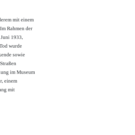
derem mit einem
: Im Rahmen der
 Juni 1933,
 Tod wurde
nkende sowie
 Straßen
llung im Museum
r, einem
ang mit