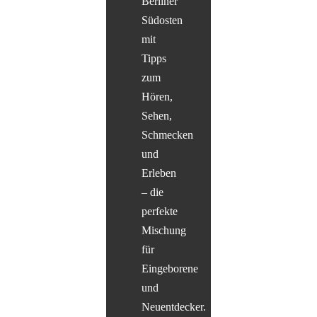
Berliner
Südosten
mit
Tipps
zum
Hören,
Sehen,
Schmecken
und
Erleben
– die
perfekte
Mischung
für
Eingeborene
und
Neuentdecker.