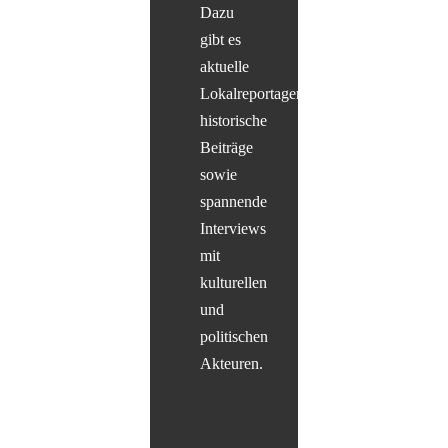
Dazu
gibt es
aktuelle
Lokalreportagen,
historische
Beiträge
sowie
spannende
Interviews
mit
kulturellen
und
politischen
Akteuren.