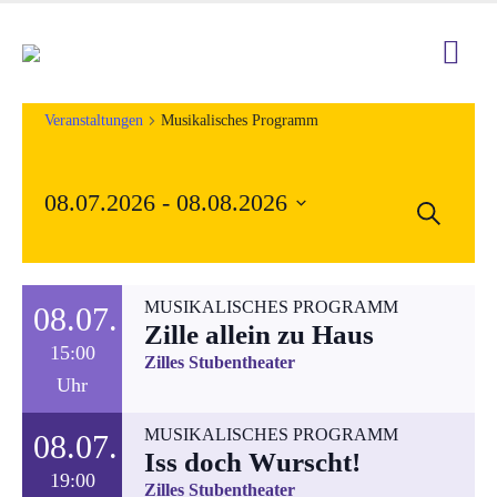
Veranstaltungen
Musikalisches Programm
08.07.2026
 - 
08.08.2026
Veran
Suche
Ver
Datum
Such
Ans
wählen.
und
Nav
MUSIKALISCHES PROGRAMM
08.07.
Zille allein zu Haus
Ansic
15:00
Zilles Stubentheater
Uhr
Navig
MUSIKALISCHES PROGRAMM
08.07.
Iss doch Wurscht!
19:00
Zilles Stubentheater