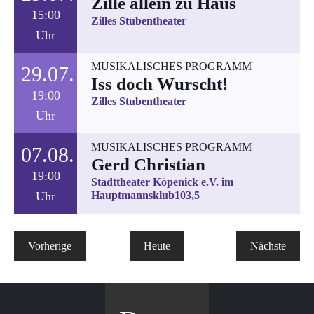
Zille allein zu Haus
15:00
Zilles Stubentheater
Uhr
MUSIKALISCHES PROGRAMM
29.07.
Iss doch Wurscht!
19:00
Zilles Stubentheater
Uhr
MUSIKALISCHES PROGRAMM
07.08.
Gerd Christian
19:00
Stadttheater Köpenick e.V. im
Uhr
Hauptmannsklub103,5
Verans
Vorherige
Heute
Nächste
Veranstaltungen