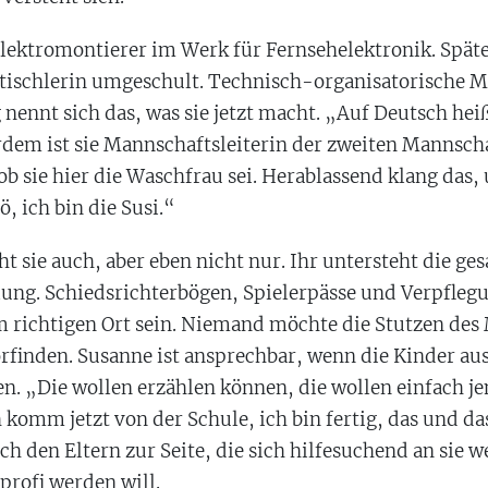
Elektromontierer im Werk für Fernsehelektronik. Später
ischlerin umgeschult. Technisch-organisatorische Mi
 nennt sich das, was sie jetzt macht. „Auf Deutsch he
erdem ist sie Mannschaftsleiterin der zweiten Mannsch
 ob sie hier die Waschfrau sei. Herablassend klang das, 
, ich bin die Susi.“
 sie auch, aber eben nicht nur. Ihr untersteht die ge
lung. Schiedsrichterbögen, Spielerpässe und Verpfleg
m richtigen Ort sein. Niemand möchte die Stutzen des 
rfinden. Susanne ist ansprechbar, wenn die Kinder au
. „Die wollen erzählen können, die wollen einfach 
h komm jetzt von der Schule, ich bin fertig, das und das
uch den Eltern zur Seite, die sich hilfesuchend an sie w
profi werden will.