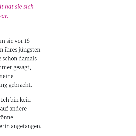
 hat sie sich
war.
m sie vor 16
n ihres jüngsten
te schon damals
mmer gesagt,
 meine
ing gebracht.
 Ich bin kein
 auf andere
 könne
erin angefangen.