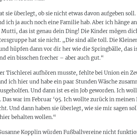
 sie überlegt, ob sie nicht etwas davon aufgeben soll.
und ich ja auch noch eine Familie hab. Aber ich hänge a
 Mutti, das ist genau dein Ding! Die Kinder mögen dich
tersgruppe hat sie nicht. „Die sind alle toll. Die Kle
d hüpfen dann vor dir her wie die Springbälle, das is
ind ein bisschen frecher – aber auch gut.“
er Tischlerei aufhören musste, fehlte bei Union ein Z
nd ich hier und habe ein paar Stunden Wäsche zusa
ausgeholfen. Und dann ist es ein Job geworden. Ich woll
 Das war im Februar ‘95. Ich wollte zurück in meinen 
t. Und dann haben sie überlegt, wie sie mir sagen soll
hier behalten wollen.“
Susanne Kopplin würden Fußballvereine nicht funktion