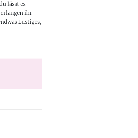
u lässt es
verlangen ihr
endwas Lustiges,