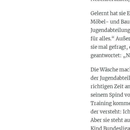
Gelernt hat sie 
Möbel- und Baut
Jugendabteilung
für alles.“ Auß
sie mal gefragt,
geantwortet: „Nö
Die Wäsche macht
der Jugendabtei
richtigen Zeit a
seinem Spind vo
Training kommen
der versteht: Ic
Aber sie steht a
Kind Bundesliga