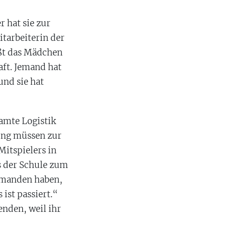
 hat sie zur
tarbeiterin der
ißt das Mädchen
aft. Jemand hat
und sie hat
samte Logistik
ung müssen zur
Mitspielers in
s der Schule zum
jemanden haben,
 ist passiert.“
enden, weil ihr