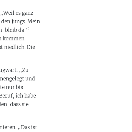
 „Weil es ganz
n den Jungs. Mein
, bleib da!“
inen kommen
t niedlich. Die
eugwart. „Zu
mmengelegt und
te nur bis
Beruf, ich habe
en, dass sie
ieren. „Das ist