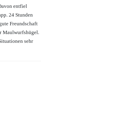
Davon entfiel
app. 24 Stunden
gute Freundschaft
er Maulwurfshügel.
ituationen sehr