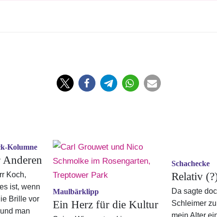
ick-Kolumne
r Anderen
Schachecke
rr Koch,
Relativ (?
es ist, wenn
Da sagte doc
Maulbärklipp
e Brille vor
Ein Herz für die Kultur
Schleimer zu m
t und man
mein Alter ein