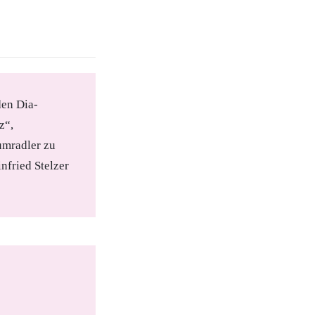
den Dia-
z“,
umradler zu
nfried Stelzer