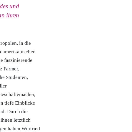
ndes und
an ihren
ropolen, in die
üdamerikanischen
ie faszinierende
: Farmer,
he Studenten,
ller
 Geschäftemacher,
n tiefe Einblicke
Und: Durch die
ihnen letztlich
ngen haben Winfried