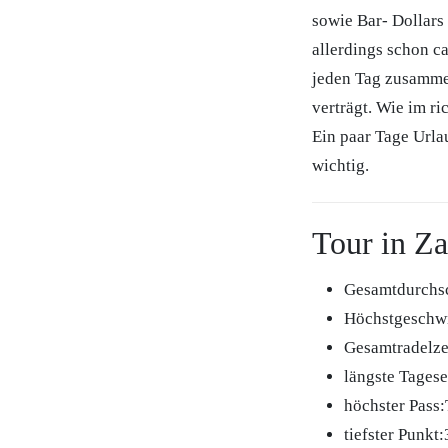
sowie Bar- Dollars
allerdings schon ca
jeden Tag zusammen
verträgt. Wie im r
Ein paar Tage Urla
wichtig.
Tour in Z
Gesamtdurchsc
Höchstgeschwi
Gesamtradelze
längste Tages
höchster Pass
tiefster Punkt