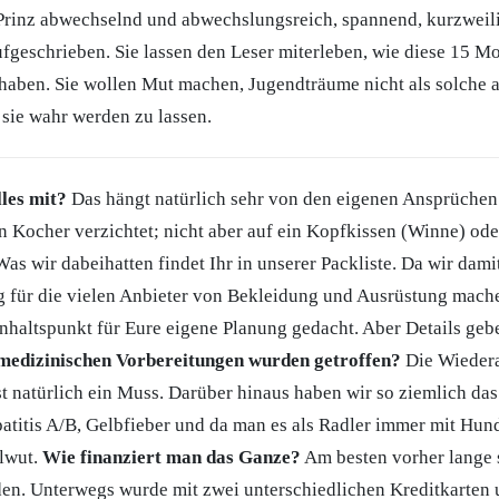
 Prinz abwechselnd und abwechslungsreich, spannend, kurzweil
ufgeschrieben. Sie lassen den Leser miterleben, wie diese 15 M
 haben. Sie wollen Mut machen, Jugendträume nicht als solche 
 sie wahr werden zu lassen.
les mit?
Das hängt natürlich sehr von den eigenen Ansprüchen
nen Kocher verzichtet; nicht aber auf ein Kopfkissen (Winne) od
Was wir dabeihatten findet Ihr in unserer Packliste. Da wir dami
für die vielen Anbieter von Bekleidung und Ausrüstung machen
 Anhaltspunkt für Eure eigene Planung gedacht. Aber Details geb
medizinischen Vorbereitungen wurden getroffen?
Die Wiedera
 natürlich ein Muss. Darüber hinaus haben wir so ziemlich da
itis A/B, Gelbfieber und da man es als Radler immer mit Hun
lwut.
Wie finanziert man das Ganze?
Am besten vorher lange 
den. Unterwegs wurde mit zwei unterschiedlichen Kreditkarten