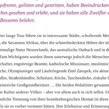
gefroren, gelitten und gestritten, haben Beeindrucke
es gesehen und erlebt, und sie haben alle Zweifler 
Besseren belehrt.
er lange Tour führte sie in interessante Städte, schollernde Met
, die Savannen Afrikas, über die schneebedeckten Höhen der s
inmalige Natur Neuseelands, das australische Outback und in d
Zum Wichtigsten wurden ihnen unterwegs jedoch die Menschen
hafter, engstirnige Beamte, katholische Missionare, muslimisc
he, Olympiasieger und Läuferlegende Emil Zatopek, ein aktue
dler, Straßenhändler, Schnitzer, Köche, Taschendiebe, eiskalte
 steinreiche Großgrundbesitzer … Die beiden Pedalritter gewanne
e Kultur anderer Völker – aber vor allem auch in sich selbst. 
liche Trennung von ihrer brandenburgischen Heimat ist diese 
s sie es vorher vermutet hätten. Ihre Erlebnisse und Erinneru