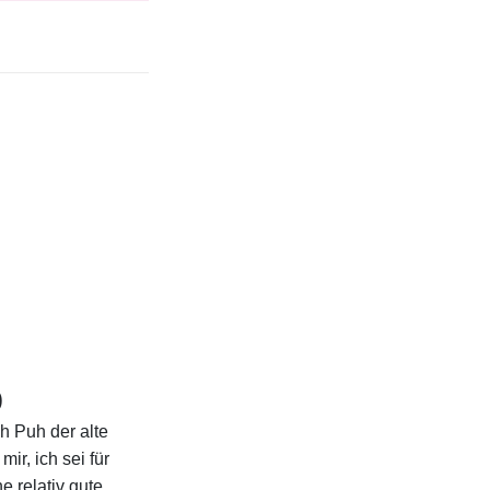
)
h Puh der alte
ir, ich sei für
e relativ gute