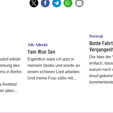
Portrait
Bunte Fahrt
Alfs Allerlei
Vergangenh
Yam Wun Sen
Die Idee der 
dorf erklärt
Eigentlich wäre ich jetzt in
einfach, das
mmlung des
meinem Studio und würde an
warum noch 
s in Berlin-
einem schönen Lied arbeiten.
drauf gekomm
Und meine Frau säße mit...
kommentierte 
a Rehfeld
r alten...