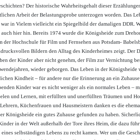
schichten? Der historische Wahrheitsgehalt dieser Erzählungen
tlichen Arbeit der Belastungsprobe unterzogen worden. Das L
 war in Vielem vielleicht ein Spiegelbild der damaligen DDR. 
 auch hier hin. Bereits 1974 wurde die Königsheide zum Drehor
 der Hochschule für Film und Fernsehen aus Potsdam- Babelsb
indrucksvollen Bildern den Alltag des Kinderheimes zeigt. Der
ben der Kinder aber nicht genehm, der Film zur Vernichtung be
hwendejahren, wieder geborgen. Das Leben in der Königsheide
klichen Kindheit – für andere nur die Erinnerung an ein Zuhaus
ebenden Kinder war es nicht weniger als ein normales Leben – m
pielen und Lernen, mit erfüllten und unerfüllten Träumen und H
, Lehrern, Küchenfrauen und Hausmeistern danken es die ehema
er Königsheide ein gutes Zuhause gefunden zu haben. Sicherlic
nder in der Welt außerhalb der Tore ihres Heim, die dazu führt
eines selbständigen Lebens zu recht kamen. Wer um die Gesch