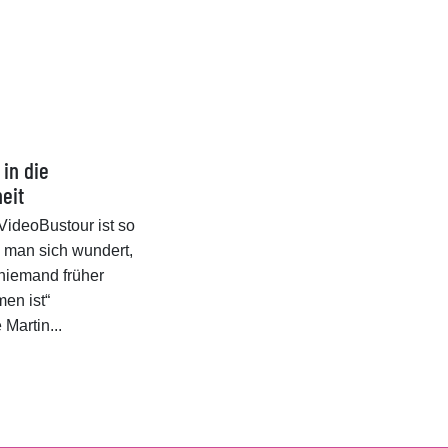
 in die
eit
VideoBustour ist so
s man sich wundert,
niemand früher
en ist“
Martin...