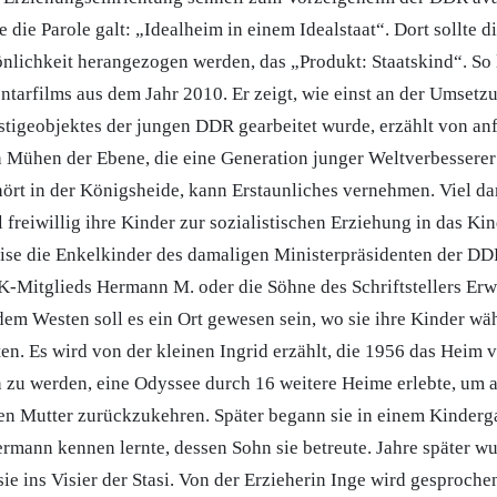
e die Parole galt: „Idealheim in einem Idealstaat“. Dort sollte d
sönlichkeit herangezogen werden, das „Produkt: Staatskind“. So 
ntarfilms aus dem Jahr 2010. Er zeigt, wie einst an der Umsetz
tigeobjektes der jungen DDR gearbeitet wurde, erzählt von a
n Mühen der Ebene, die eine Generation junger Weltverbessere
hört in der Königsheide, kann Erstaunliches vernehmen. Viel d
 freiwillig ihre Kinder zur sozialistischen Erziehung in das K
ise die Enkelkinder des damaligen Ministerpräsidenten der DDR
K-Mitglieds Hermann M. oder die Söhne des Schriftstellers Erw
m Westen soll es ein Ort gewesen sein, wo sie ihre Kinder währ
en. Es wird von der kleinen Ingrid erzählt, die 1956 das Heim v
n zu werden, eine Odyssee durch 16 weitere Heime erlebte, um 
en Mutter zurückzukehren. Später begann sie in einem Kinderga
ermann kennen lernte, dessen Sohn sie betreute. Jahre später w
sie ins Visier der Stasi. Von der Erzieherin Inge wird gesprochen,