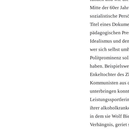
Mitte der 60er Jahr
sozialistische Per
Titel eines Dokume
pädagogischen Pres
Idealismus und de
wer sich selbst um
Politprominenz soll
haben. Beispielswe
Enkeltochter des Z
Kommunisten aus de
unterbringen konnt
Leistungssportleri
ihrer alkoholkrank
in dem sie Wolf Bi
Verhängnis, geriet 