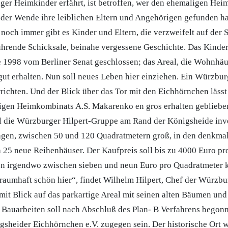
iger Heimkinder erfährt, ist betroffen, wer den ehemaligen Hei
h der Wende ihre leiblichen Eltern und Angehörigen gefunden h
noch immer gibt es Kinder und Eltern, die verzweifelt auf der 
ührende Schicksale, beinahe vergessene Geschichte. Das Kinder
1998 vom Berliner Senat geschlossen; das Areal, die Wohnhäus
gut erhalten. Nun soll neues Leben hier einziehen. Ein Würzbur
ichten. Und der Blick über das Tor mit den Eichhörnchen lässt
gen Heimkombinats A.S. Makarenko en gros erhalten geblieben 
l die Würzburger Hilpert-Gruppe am Rand der Königsheide inve
gen, zwischen 50 und 120 Quadratmetern groß, in den denkma
 25 neue Reihenhäuser. Der Kaufpreis soll bis zu 4000 Euro p
en irgendwo zwischen sieben und neun Euro pro Quadratmeter k
 traumhaft schön hier“, findet Wilhelm Hilpert, Chef der Würzbu
mit Blick auf das parkartige Areal mit seinen alten Bäumen un
 Bauarbeiten soll nach Abschluß des Plan- B Verfahrens begon
gsheider Eichhörnchen e.V. zugegen sein. Der historische Ort 