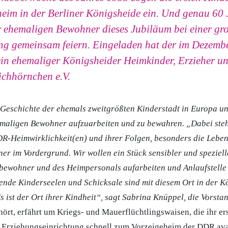
eim in der Berliner Königsheide ein. Und genau 60 
r ehemaligen Bewohner dieses Jubiläum bei einer gr
ung gemeinsam feiern. Eingeladen hat der im Dezemb
in ehemaliger Königsheider Heimkinder, Erzieher un
ichhörnchen e.V.
ie Geschichte der ehemals zweitgrößten Kinderstadt in Europa u
maligen Bewohner aufzuarbeiten und zu bewahren. „Dabei ste
R-Heimwirklichkeit(en) und ihrer Folgen, besonders die Lebe
r im Vordergrund. Wir wollen ein Stück sensibler und spezie
bewohner und des Heimpersonals aufarbeiten und Anlaufstelle 
ende Kinderseelen und Schicksale sind mit diesem Ort in der K
s ist der Ort ihrer Kindheit“, sagt Sabrina Knüppel, die Vorsta
ört, erfährt um Kriegs- und Mauerflüchtlingswaisen, die ihr er
 Erziehungseinrichtung schnell zum Vorzeigeheim der DDR ava