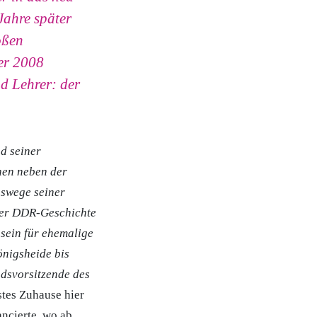
Jahre später
oßen
er 2008
d Lehrer: der
nd seiner
hen neben der
nswege seiner
ller DDR-Geschichte
sein für ehemalige
önigsheide bis
ndsvorsitzende des
stes Zuhause hier
ncierte, wo ab