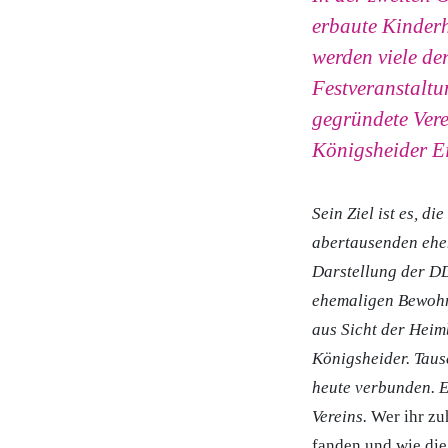
erbaute Kinderh
werden viele de
Festveranstalt
gegründete Vere
Königsheider E
Sein Ziel ist es, d
abertausenden ehe
Darstellung der DD
ehemaligen Bewohne
aus Sicht der Heim
Königsheider. Taus
heute verbunden. E
Vereins.
Wer ihr zuh
fanden und wie die