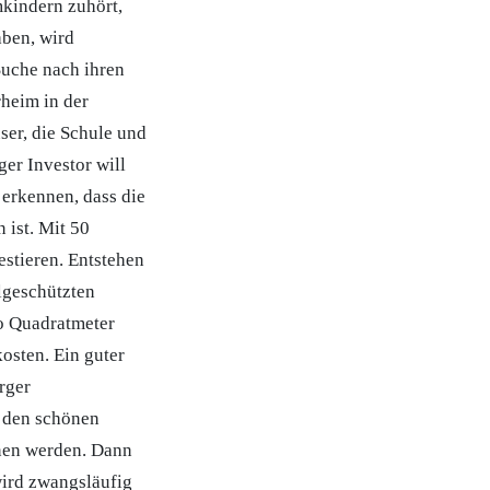
mkindern zuhört,
aben, wird
Suche nach ihren
heim in der
er, die Schule und
ger Investor will
 erkennen, dass die
ist. Mit 50
stieren. Entstehen
lgeschützten
ro Quadratmeter
osten. Ein guter
rger
d den schönen
nen werden. Dann
wird zwangsläufig