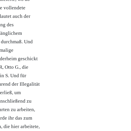
ie vollendete
lautet auch der
ung des
nfänglichem
r durchmaß. Und
amalige
inderheim geschickt
, Otto G., die
in S. Und für
end der Illegalität
erließ, um
anschließend zu
rten zu arbeiten,
urde ihr das zum
 die hier arbeitete,