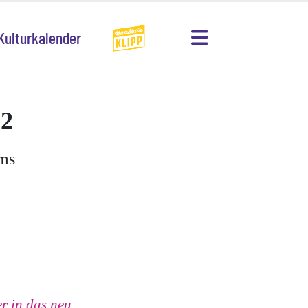
Kulturkalender
 2
ims
r in das neu