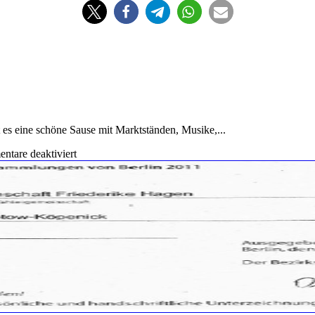
 es eine schöne Sause mit Marktständen, Musike,...
für
tare deaktiviert
Auf
zum
Kietzer
Sommer!