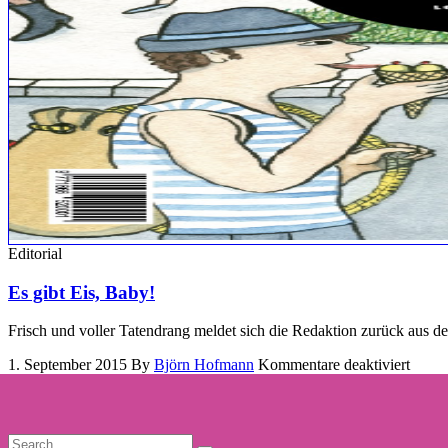
Editorial
Es gibt Eis, Baby!
Frisch und voller Tatendrang meldet sich die Redaktion zurück aus de
für
1. September 2015
By
Björn Hofmann
Kommentare deaktiviert
Es
gibt
Eis,
Baby!