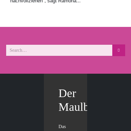
nachvollziehen“, sagt Ramona...
Der
Maulbär
Das