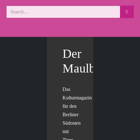
Der
Maulbär
Das
Kulturmagazin
für den
Berliner
Südosten
mit
Tipps