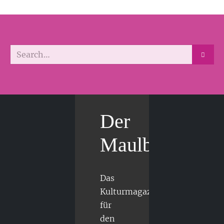
Der
Maulbär
Das
Kulturmagazin
für
den