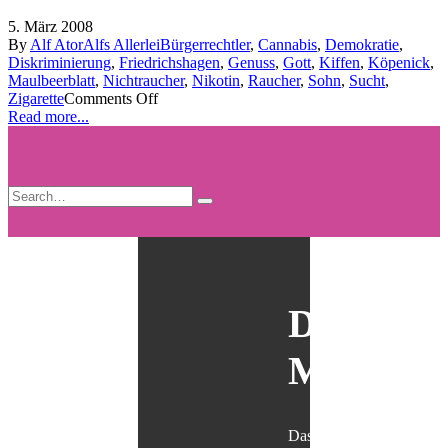
5. März 2008
By
Alf Ator
Alfs Allerlei
Bürgerrechtler
,
Cannabis
,
Demokratie
,
Diskriminierung
,
Friedrichshagen
,
Genuss
,
Gott
,
Kiffen
,
Köpenick
,
Maulbeerblatt
,
Nichtraucher
,
Nikotin
,
Raucher
,
Sohn
,
Sucht
,
Zigarette
Comments Off
Read more...
Der
Maulbär
Das