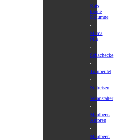
Kais
kleine
Kolumne
Mama
Mia
Schachecke
Turnbeutel
Zeitreisen
Veranstalter
Maulbeer-
Autoren
Maulbeer-