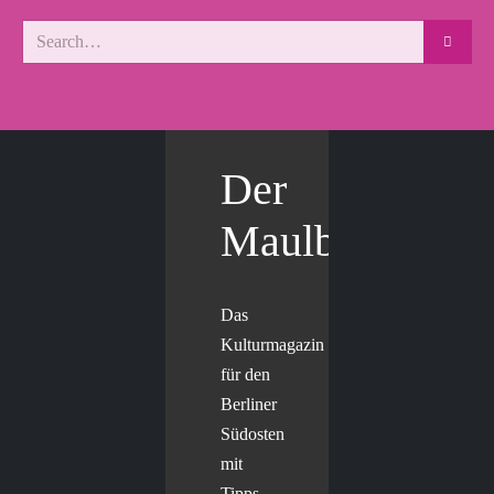
Der
Maulbär
Das
Kulturmagazin
für den
Berliner
Südosten
mit
Tipps