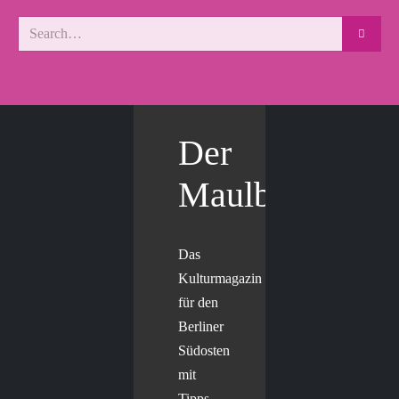
Der
Maulbär
Das
Kulturmagazin
für den
Berliner
Südosten
mit
Tipps