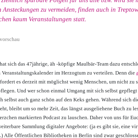
 ziemlich spürbare Folgen für uns alle bzw. wird sie
 Ansteckungen zu vermeiden, finden auch in Trepto
en kaum Veranstaltungen statt.
at sich das 47jährige, äh -köpfige Maulbär-Team dazu entschlo
 Veranstaltungskalender im Herzogtum zu verteilen. Denn die
fordert es derzeit mit möglichst wenig Menschen, um nicht zu s
flegen. Und wer schon einmal Umgang mit sich selbst gepflegt 
ch selbst auch ganz schön auf den Keks gehen. Während sich di
eht, bleibt um so mehr Zeit, das längst ausgeliehene Buch zu l
rzchen markierten Podcast zu lauschen. Daher von uns für Euch
weiterbare Sammlung digitaler Angebote: (ja es gibt sie, eine vir
) Alle Öffentlichen Bibliotheken in Berlin sind zwar geschlosse