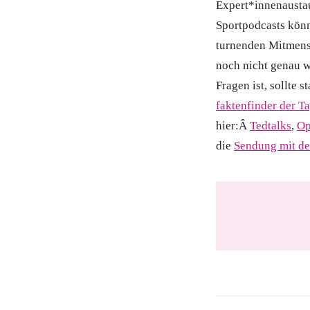
Expert*innenausta
Sportpodcasts kön
turnenden Mitmens
noch nicht genau w
Fragen ist, sollte 
faktenfinder der T
hier:Â
Tedtalks
,
Op
die
Sendung mit d