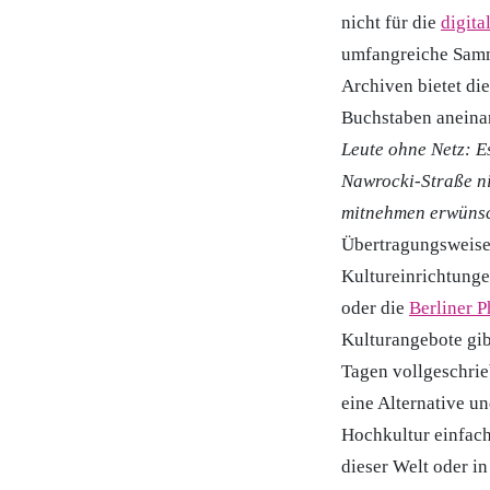
nicht für die
digita
umfangreiche Samm
Archiven bietet di
Buchstaben aneina
Leute ohne Netz: E
Nawrocki-Straße ni
mitnehmen erwünsc
Übertragungsweisen
Kultureinrichtunge
oder die
Berliner 
Kulturangebote gib
Tagen vollgeschrie
eine Alternative un
Hochkultur einfac
dieser Welt oder in