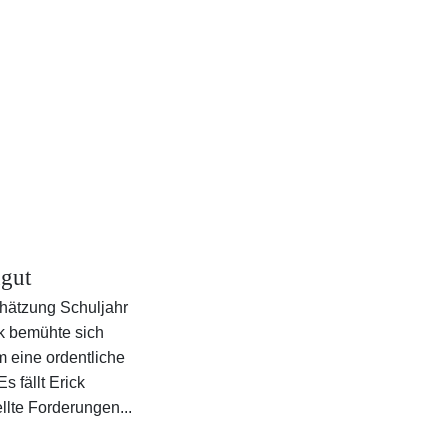
gut
hätzung Schuljahr
ck bemühte sich
m eine ordentliche
s fällt Erick
llte Forderungen...