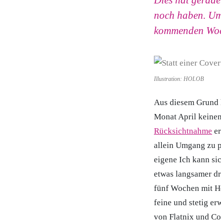
Dies hat gerade
noch haben. Um
kommenden Woch
Illustration: HOLOB
Aus diesem Grund h
Monat April keinen
Rücksichtnahme
er
allein Umgang zu p
eigene Ich kann si
etwas langsamer dr
fünf Wochen mit He
feine und stetig er
von Flatnix und Co.