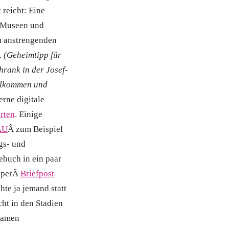
reicht: Eine
, Museen und
om anstrengenden
.
(Geheimtipp für
hrank in der Josef-
illkommen und
rne digitale
rten
. Einige
AU
Â zum Beispiel
gs- und
ebuch in ein paar
h perÂ
Briefpost
hte ja jemand statt
cht in den Stadien
tsamen