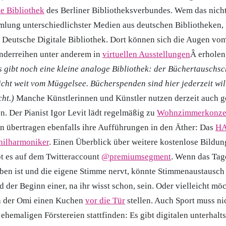
le Bibliothek
des Berliner Bibliotheksverbundes. Wem das nicht 
lung unterschiedlichster Medien aus deutschen Bibliotheken
e Deutsche Digitale Bibliothek. Dort können sich die Augen v
nderreihen unter anderem in
virtuellen Ausstellungen
Â erholen
s gibt noch eine kleine analoge Bibliothek: der Büchertauschsc
cht weit vom Müggelsee. Bücherspenden sind hier jederzeit w
ht.)
Manche Künstlerinnen und Künstler nutzen derzeit auch ge
. Der Pianist Igor Levit lädt regelmäßig zu
Wohnzimmerkonze
n übertragen ebenfalls ihre Aufführungen in den Äther: Das
H
Philharmoniker
. Einen Überblick über weitere kostenlose Bildun
t es auf dem Twitteraccount
@premiumsegment
. Wenn das Tag
ben ist und die eigene Stimme nervt, könnte Stimmenaustausc
d der Beginn einer, na ihr wisst schon, sein. Oder vielleicht möc
h der Omi einen Kuchen
vor die Tür
stellen. Auch Sport muss ni
 ehemaligen Förstereien stattfinden: Es gibt digitalen unterhal