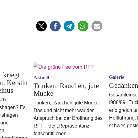
 kriegt
Galerie
Aktuell
n: Kerstin
Gedanken
Trinken, Rauchen, jute
inus
Mucke
Gesamteinsc
sch
I988/89 "Eri
Trinken, Rauchen, jute Mucke.
hshagen? Es
erfolgreich u
Das und nicht mehr war der
ichshagen
Heftführung. E
Anspruch bei der Eröffnung des
höne
schwer, geste
RFT – der „Repräsentanz
en
fortschrittlichen...