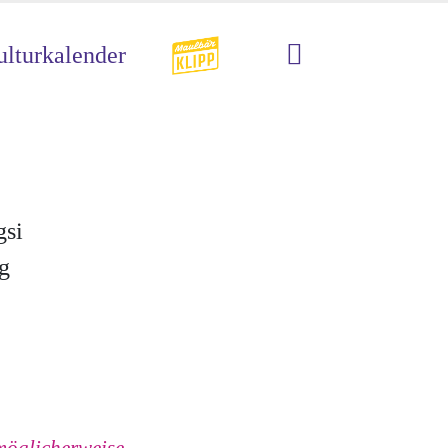
lturkalender
gsi
g