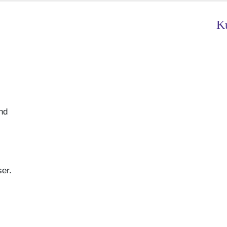
Ku
und
er.