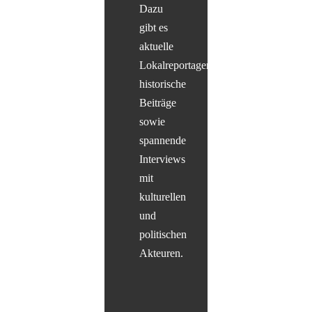
Dazu
gibt es
aktuelle
Lokalreportagen,
historische
Beiträge
sowie
spannende
Interviews
mit
kulturellen
und
politischen
Akteuren.