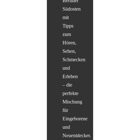
Berliner
Südosten
mit
Tipps
zum
Hören,
Sehen,
Schmecken
und
Erleben
– die
perfekte
Mischung
für
Eingeborene
und
Neuentdecker.