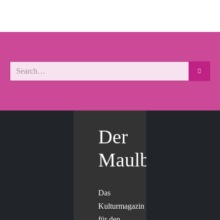
Der
Maulbär
Das
Kulturmagazin
für den