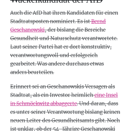
Auch die AfD hat ihren Kandidaten für einen
Stadtratsposten nominiert. Es ist
Bernd
Geschanowski
, der bislang die Bereiche
Gesundheit und Naturschutz verantwortete.
Laut seiner Partei hat er dort konstruktiv,
verantwortungsvoll und erfolgreich
gearbeitet. Was andere durchaus etwas
anders beurteilen.
Erinnert sei an Geschanowskis Versagen als
Stadtrat, als ein Investor heimlich
eine Insel
in Schmöckwitz abbaggerte
. Und daran, dass
es unter seiner Verantwortung bislang keinen
neuen Leiter des Gesundheitsamts gibt. Noch
ist unklar, ob der 54-Jährige Geschanowski