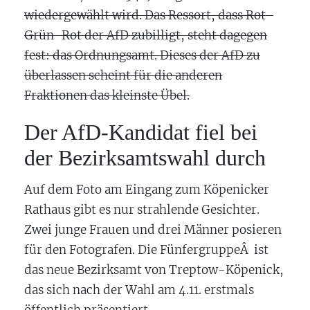
wiedergewählt wird. Das Ressort, dass Rot-
Grün-Rot der AfD zubilligt, steht dagegen
fest: das Ordnungsamt. Dieses der AfD zu
überlassen scheint für die anderen
Fraktionen das kleinste Übel.
Der AfD-Kandidat fiel bei
der Bezirksamtswahl durch
Auf dem Foto am Eingang zum Köpenicker
Rathaus gibt es nur strahlende Gesichter.
Zwei junge Frauen und drei Männer posieren
für den Fotografen. Die FünfergruppeÂ ist
das neue Bezirksamt von Treptow-Köpenick,
das sich nach der Wahl am 4.11. erstmals
öffentlich präsentiert.