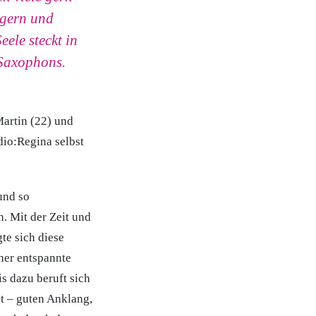
ngern und
ele steckt in
 Saxophons.
Martin (22) und
dio:Regina selbst
und so
. Mit der Zeit und
te sich diese
eher entspannte
s dazu beruft sich
it – guten Anklang,