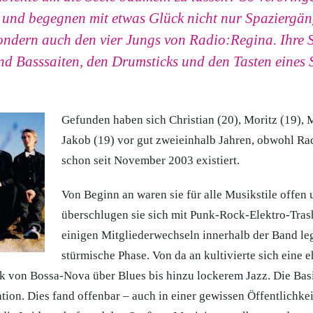
g und begegnen mit etwas Glück nicht nur Spaziergä
ondern auch den vier Jungs von Radio:Regina. Ihre Se
nd Basssaiten, den Drumsticks und den Tasten eines
Gefunden haben sich Christian (20), Moritz (19), 
Jakob (19) vor gut zweieinhalb Jahren, obwohl Ra
schon seit November 2003 existiert.
Von Beginn an waren sie für alle Musikstile offen 
überschlugen sie sich mit Punk-Rock-Elektro-Trash
einigen Mitgliederwechseln innerhalb der Band leg
stürmische Phase. Von da an kultivierte sich eine 
 von Bossa-Nova über Blues bis hinzu lockerem Jazz. Die Basi
tion. Dies fand offenbar – auch in einer gewissen Öffentlichke