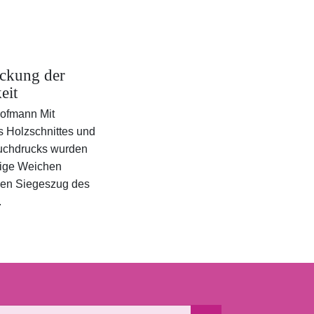
ckung der
eit
Hofmann Mit
s Holzschnittes und
uchdrucks wurden
tige Weichen
 den Siegeszug des
.