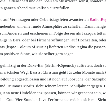
h die Leidenschaft und den Spaß am Musizieren selbst, sondern 
nen ganzen Abend musikalisch auszufüllen.
tte auf Vernissagen oder Geburtstagsfeten avancierten
Radio:Re
 nebenbei, um eine runde Atmosphäre zu schaffen. Damit hangel
 zum Anderen und erschienen in Folge dessen als Jazzquartett i
Gigs in Bars, oder bei Firmeneröffnungen, auf Hochzeiten, ode
ts (bspw. Colours of Music) lieferten Radio:Regina die passe
m positiven Sinne, wie sie selber gern sagen.
regelmäßig in der Duke-Bar (Berlin-Köpenick) auftreten, doch st
em nächsten Weg: Bassist Christian geht für zehn Monate nach Au
sbildung abgeschlossen und ist noch auf Jobsuche, der Saxopho
und Drummer Moritz sieht seinem letzten Schuljahr entgegen. D
 gut an neue Umfelder anzupassen, können wir gespannt sein, w
d. – Gute Vier-Stunden-Live-Performance möchte sich mit Siche