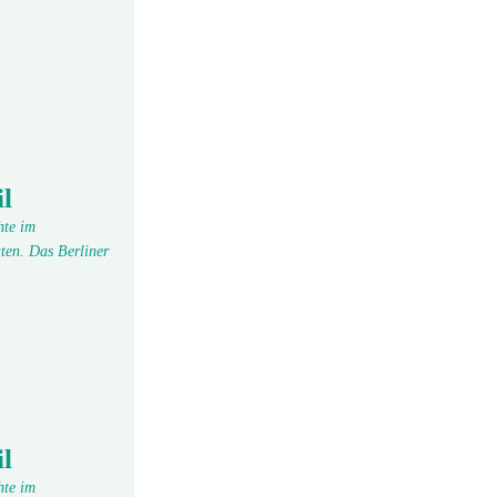
l
hte im
ten. Das Berliner
l
hte im