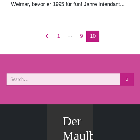
Weimar, bevor er 1995 für fünf Jahre Intendant...
…
1
9
10
Der
Maulbär