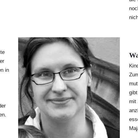
noc
nich
te
Wa
er
Kin
en in
Zum
muti
gib
mit 
der
anz
en.
esse
Maj