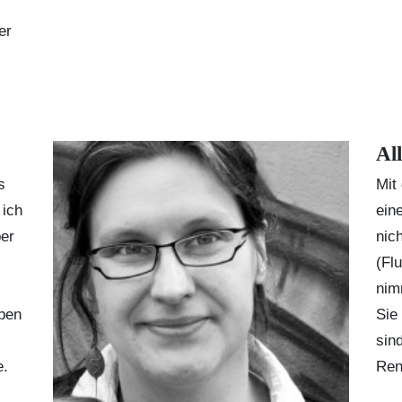
er
Al
s
Mit
 ich
ein
ber
nich
(Fl
nim
ben
Sie
sin
e.
Ren