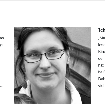
Ic
Das
„Ma
gt
les
Kin
dem
hat
hei
Dab
..
vie